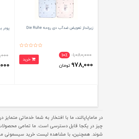
زیرانداز تعویض ضدآب دی روحه Die Ruhe
پودر بچه تا
1,080,000
,000
10٪
خرید
978,000
,000
تومان
در ماماپاپالند، ما با افتخار به شما خدماتی متمایز د
چیز در یکجا قابل دسترسی است. ما تمامی محصولات با 
شوند. همچنین، با مشاهده لیست خرید سیسمونی ما، به 