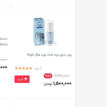
hicco
پودر مایع بچه تالک نوزاد هاگز Hugs
0,000
,000
8 نفر
2,290,000
35٪
خرید
1,500,000
تومان