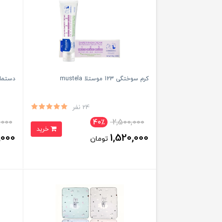
کرم سوختگی 123 موستلا mustela
دستمال
24 نفر
,000
2,500,000
40٪
خرید
,000
1,520,000
تومان