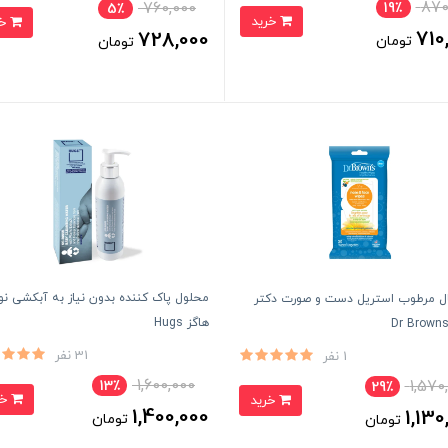
870
760,000
19٪
5٪
خرید
خرید
710
728,000
تومان
تومان
محلول پاک کننده بدون نیاز به آبکشی نوز
ل مرطوب استریل دست و صورت دکتر
هاگز Hugs
31 نفر
1 نفر
1,600,000
1,570
13٪
29٪
خرید
خرید
1,400,000
1,130
تومان
تومان