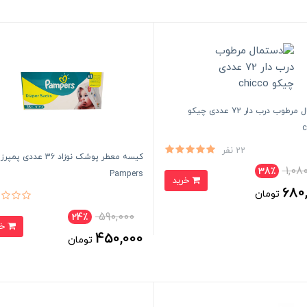
دستمال مرطوب درب دار 72 عددی چیکو
c
22 نفر
کیسه معطر پوشک نوزاد 36 عددی پمپرز
1,08
38٪
Pampers
خرید
680
تومان
590,000
24٪
خرید
450,000
تومان