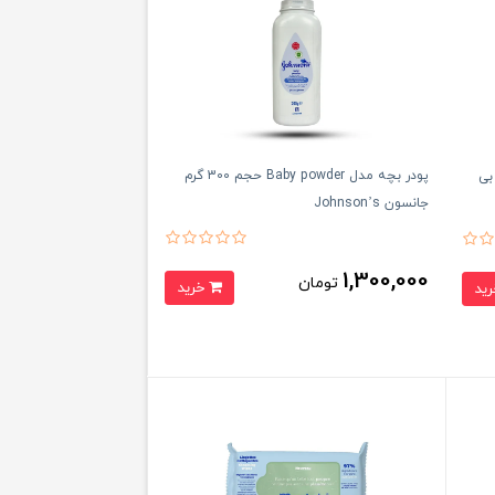
پودر بچه مدل Baby powder حجم 300 گرم
دی بی بی
جانسون Johnson’s
1,300,000
تومان
خرید