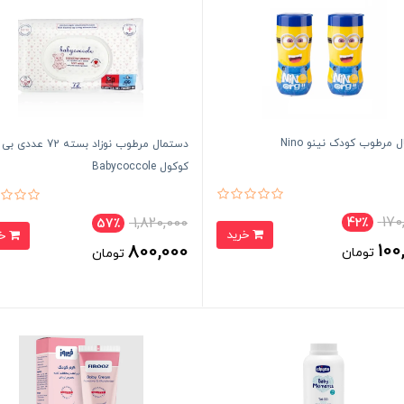
 مرطوب کودک نینو Nino
دستمال مرطوب نوزاد بسته 72 عد
کوکول Babycoccole
170
1,820,000
42٪
57٪
خرید
خرید
100
800,000
تومان
تومان