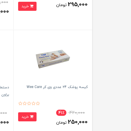
,000
295,000
تومان
خرید
,000
کیسه پوشک 24 عددی وی کر Wee Care
دستما
براون Dr Browns
420,000
,000
41٪
خرید
250,000
,000
تومان