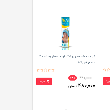
کیسه مخصوص پوشک نوزاد معطر بسته 30
عددی آس AS
660,000
28٪
خرید
480,000
تومان