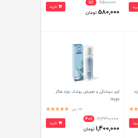
650,000
11٪
خرید
580,000
تومان
اد
کرم سوختگی و تعویض پوشک نوزاد هاگز
Hugs
24 نفر
2,330,000
40٪
خرید
1,400,000
تومان