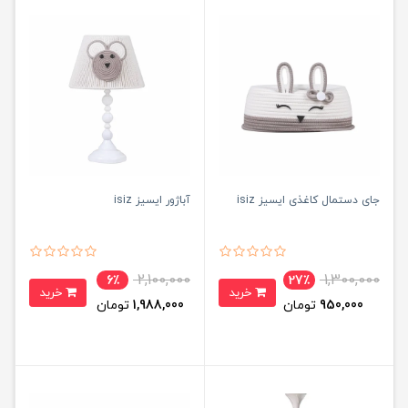
جای دستمال کاغذی ایسیز isiz
آباژور ایسیز isiz
2,100,000
1,300,000
6٪
27٪
خرید
خرید
950,000
تومان
1,988,000
تومان