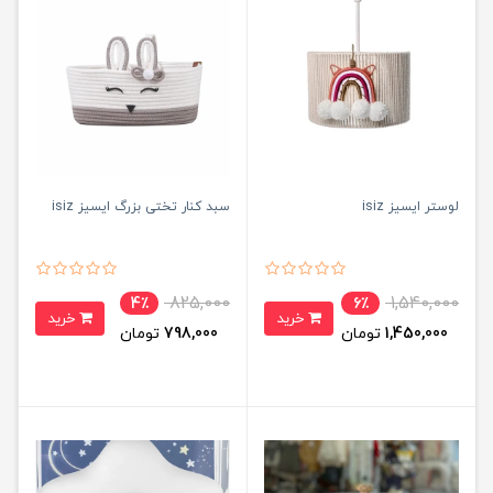
لوستر ایسیز isiz
سبد کنار تختی بزرگ ایسیز isiz
825,000
1,540,000
4٪
6٪
خرید
خرید
1,450,000
تومان
798,000
تومان