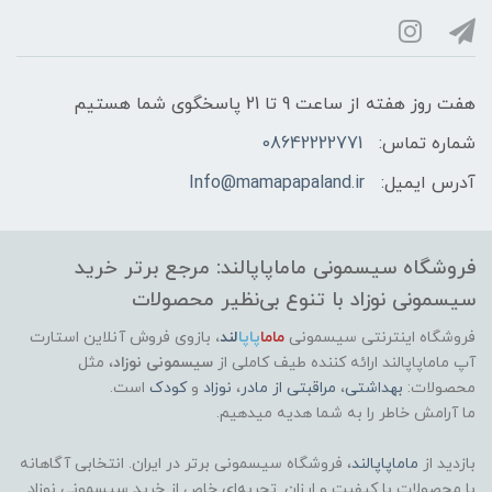
هفت روز هفته از ساعت 9 تا 21 پاسخگوی شما هستیم
شماره تماس:
08642222771
آدرس ایمیل:
Info@mamapapaland.ir
فروشگاه سیسمونی ماماپاپالند: مرجع برتر خرید
سیسمونی نوزاد با تنوع بی‌نظیر محصولات
فروشگاه اینترنتی سیسمونی
ماما
پاپا
لند
،
بازوی فروش آنلاین استارت
آپ ماماپاپالند
ارائه کننده طیف کاملی از
سیسمونی نوزاد
، مثل
محصولات:
بهداشتی
،
مراقبتی از مادر
،
نوزاد
و
کودک
است.
ما آرامش خاطر را به شما هدیه میدهیم.
بازدید از
ماماپاپالند
، فروشگاه سیسمونی برتر در ایران. انتخابی آگاهانه
با محصولات با کیفیت و ارزان. تجربه‌ای خاص از خرید سیسمونی نوزاد