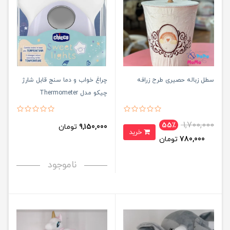
سطل زباله حصیری طرح زرافه
چراغ خواب و دما سنج قابل شارژ
چیکو مدل Thermometer
Nachtlicht Stern
1,700,000
55٪
9,150,000
تومان
خرید
780,000
تومان
ناموجود