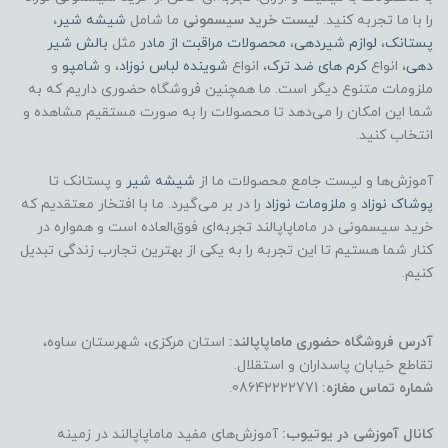
را با ما تجربه کنید.
لیست خرید سیسمونی
ما شامل
شیشه شیر
،
پستانک
،
لوازم شیردهی
،
محصولات مراقبت از مادر
مثل
بالش شیر
دهی
، انواع
کرم های ضد ترک
، انواع
شوینده لباس نوزاد
، و
شامپو
و
ملزومات متنوع دیگر است. ما همچنین فروشگاه حضوری داریم که به
شما این امکان را می‌دهد تا محصولات را به صورت مستقیم مشاهده و
انتخاب کنید.
آموزش‌ها و لیست جامع محصولات ما از
شیشه شیر
و پستانک تا
پوشاک
نوزاد
و
ملزومات نوزاد
را در بر می‌گیرد. ما با افتخار معتقدیم که
خرید سیسمونی در ماماپاپالند تجربه‌ای فوق‌العاده است و همواره در
کنار شما هستیم تا این تجربه را به یکی از بهترین تجارب زندگی تبدیل
کنیم.
آدرس فروشگاه حضوری ماماپاپالند:
استان مرکزی، شهرستان ساوه،
تقاطع خیابان پاسداران و استقلال.
شماره تماس مغازه:
08642222771.
کانال آموزشی در یوتیوب:
آموزش‌های مفید ماماپاپالند در زمینه