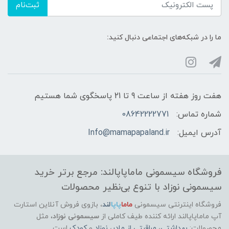
ثبت‌نام
ما را در شبکه‌های اجتماعی دنبال کنید:
هفت روز هفته از ساعت 9 تا 21 پاسخگوی شما هستیم
شماره تماس:
08642222771
آدرس ایمیل:
Info@mamapapaland.ir
فروشگاه سیسمونی ماماپاپالند: مرجع برتر خرید
سیسمونی نوزاد با تنوع بی‌نظیر محصولات
فروشگاه اینترنتی سیسمونی
ماما
پاپا
لند
،
بازوی فروش آنلاین استارت
آپ ماماپاپالند
ارائه کننده طیف کاملی از
سیسمونی نوزاد
، مثل
محصولات:
بهداشتی
،
مراقبتی از مادر
،
نوزاد
و
کودک
است.