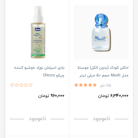
ادکلن کودک (بدون الکل) موستلا
بادی اسپلش نوزاد خوشبو کننده
مدل Musti حجم 50 میلی لیتر
چیکو Chicco
115 نفر
6,340,000
تومان
960,000
تومان
ناموجود
ناموجود