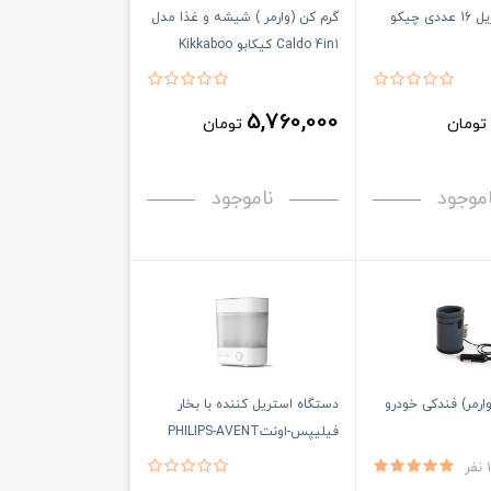
دستمال استریل 16 عددی چیکو
گرم کن (وارمر ) شیشه و غذا مدل
Caldo 4in1 کیکابو Kikkaboo
5,760,000
تومان
تومان
اموجود
ناموجود
ارمر) فندکی خودرو
دستگاه استریل کننده با بخار
فیلیپس-اونتPHILIPS-AVENT
1 نفر