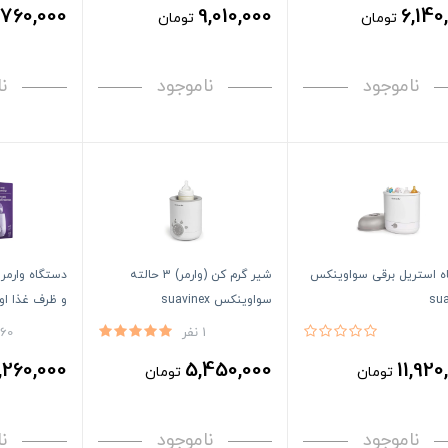
760,000
9,010,000
6,140
تومان
تومان
ناموجود
ناموجود
ن
ه استریل برقی سواوینکس
شیر گرم کن (وارمر) 3 حالته
دستگاه وارمر
sua
سواوینکس suavinex
و ظرف غذا اونت T
1 نفر
160 نف
,260,000
5,450,000
11,920
تومان
تومان
ناموجود
ناموجود
ن