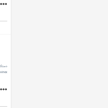
,000
دستگا
vinex
,000