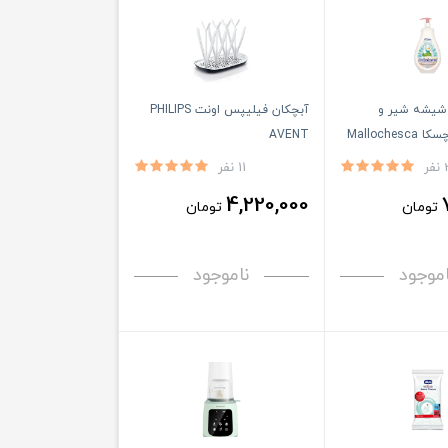
 شیشه شیر و
آبچکان فیلیپس اونت PHILIPS
Malloche
AVENT
فر
11 نفر
4,220,000
تومان
تومان
اموجود
ناموجود