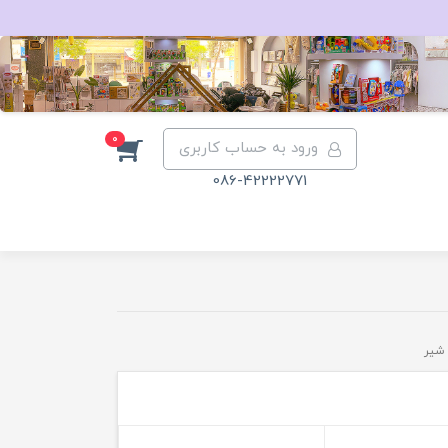
0
ورود به حساب کاربری
086-42222771
شیر