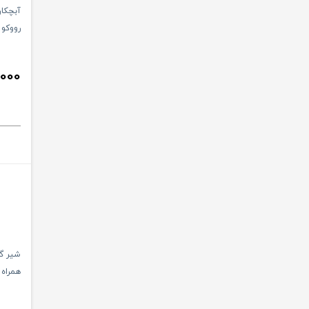
آبچکا
رووکو Rovco
,000
شیر گر
همراه
لایف KIDS LIFE