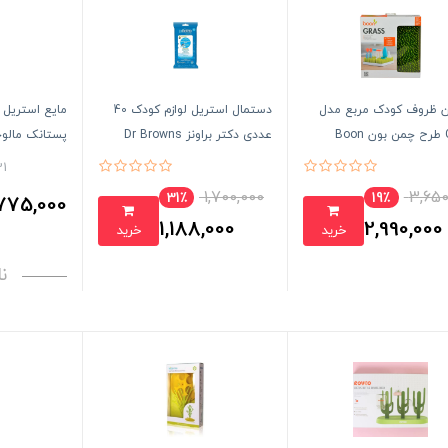
ن ظروف کودک مربع مدل
دستمال استریل لوازم کودک 40
مایع استریل
Bo
عددی دکتر براونز Dr Browns
پستانک مالوچسکا sca
21 ن
1,700,000
3,650
31٪
19٪
775,000
1,188,000
2,990,000
خرید
خرید
تومان
تومان
ن