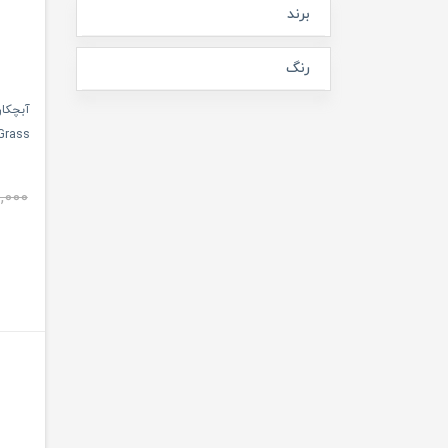
برند
رنگ
آبچکا
Grass طرح چمن بون on
,000