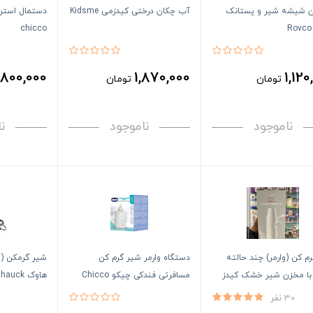
ن شیشه شیر و پستانک
آب چکان درختی کیدزمی Kidsme
chicco
800,000
1,870,000
1,120
تومان
تومان
ناموجود
ناموجود
ن
م کن (وارمر) چند حالته
دستگاه وارمر شیر گرم کن
شیر گرمکن (و
 با مخزن شیر خشک کیدز
مسافرتی فندکی چیكو Chicco
هاوک hauck
30 نفر