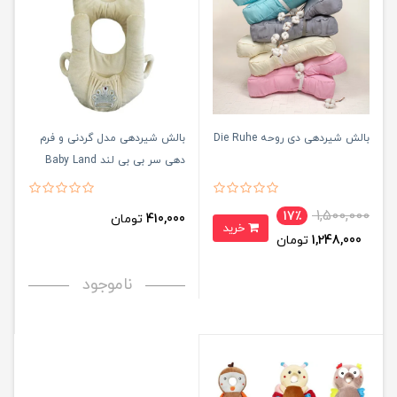
بالش شیردهی دی روحه Die Ruhe
بالش شیردهی مدل گردنی و فرم
دهی سر بی بی لند Baby Land
1,500,000
17٪
410,000
تومان
خرید
1,248,000
تومان
ناموجود