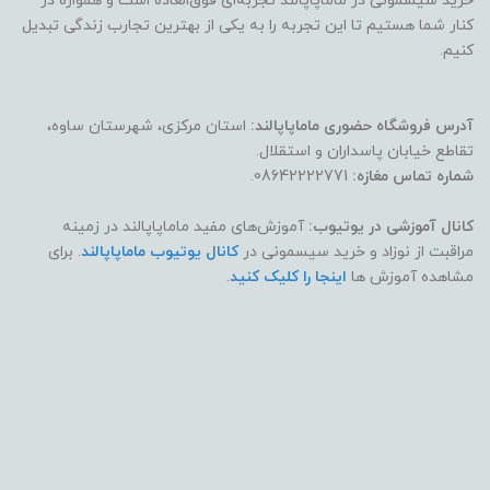
خرید سیسمونی در ماماپاپالند تجربه‌ای فوق‌العاده است و همواره در
کنار شما هستیم تا این تجربه را به یکی از بهترین تجارب زندگی تبدیل
کنیم.
آدرس فروشگاه حضوری ماماپاپالند:
استان مرکزی، شهرستان ساوه،
تقاطع خیابان پاسداران و استقلال.
شماره تماس مغازه:
08642222771.
کانال آموزشی در یوتیوب:
آموزش‌های مفید ماماپاپالند در زمینه
مراقبت از نوزاد و خرید سیسمونی در
کانال یوتیوب ماماپاپالند
. برای
مشاهده آموزش ها
اینجا را کلیک کنید
.