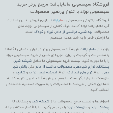
فروشگاه سیسمونی ماماپاپالند: مرجع برتر خرید
سیسمونی نوزاد با تنوع بی‌نظیر محصولات
فروشگاه اینترنتی سیسمونی
ماما
پاپا
لند
،
بازوی فروش آنلاین استارت
آپ ماماپاپالند
ارائه کننده طیف کاملی از
سیسمونی نوزاد
، مثل
محصولات:
بهداشتی
،
مراقبتی از مادر
،
نوزاد
و
کودک
است.
ما آرامش خاطر را به شما هدیه میدهیم.
بازدید از
ماماپاپالند
، فروشگاه سیسمونی برتر در ایران. انتخابی آگاهانه
با محصولات با کیفیت و ارزان. تجربه‌ای خاص از خرید سیسمونی نوزاد
را با ما تجربه کنید.
لیست خرید سیسمونی
ما شامل
شیشه شیر
،
پستانک
،
لوازم شیردهی
،
محصولات مراقبت از مادر
مثل
بالش شیر
دهی
، انواع
کرم های ضد ترک
، انواع
شوینده لباس نوزاد
، و
شامپو
و
ملزومات متنوع دیگر است. ما همچنین فروشگاه حضوری داریم که به
شما این امکان را می‌دهد تا محصولات را به صورت مستقیم مشاهده و
انتخاب کنید.
آموزش‌ها و لیست جامع محصولات ما از
شیشه شیر
و پستانک تا
پوشاک
نوزاد
و
ملزومات نوزاد
را در بر می‌گیرد. ما با افتخار معتقدیم که