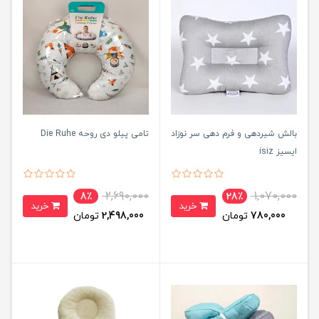
بالش شیردهی و فرم دهی سر نوزاد
تامی پیلو دی روحه Die Ruhe
ایسیز isiz
2,690,000
1,070,000
8٪
28٪
خرید
خرید
780,000
تومان
2,498,000
تومان