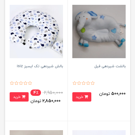
بالشت شیردهی فیل
بالش شیردهی تک ایسیز isiz
2,950,000
4٪
500,000
تومان
خرید
خرید
2,850,000
تومان