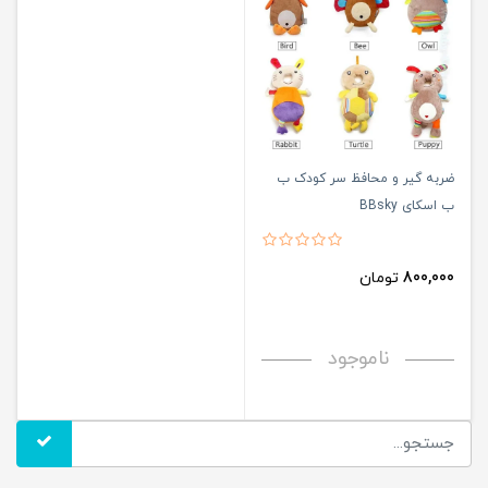
ضربه گیر و محافظ سر کودک ب
ب اسکای BBsky
800,000
تومان
ناموجود