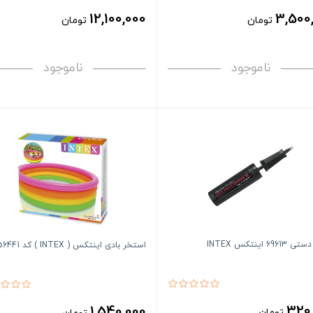
12,100,000
3,500
تومان
تومان
ناموجود
ناموجود
69 اینتکس INTEX
استخر بادی اینتکس ( INTEX ) کد 56441
320
1,540,000
تومان