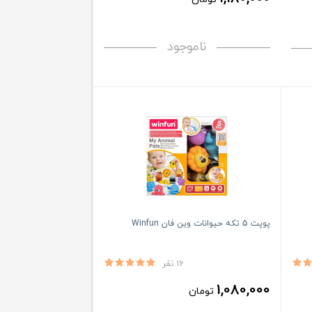
ناموجود
پوپت 5 تکه حیوانات وین فان Winfun
16 نفر
1,080,000
تومان