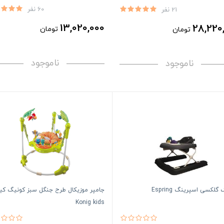
60 نفر
21 نفر
13,020,000
28,220
تومان
تومان
ناموجود
ناموجود
گلکسی اسپرینگ Espring
جامپر موزیکال طرح جنگل سبز کونیگ کی
Konig kids