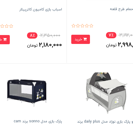
مام طرح قلعه
اسباب بازی کامیون کاترپیلار
3,192,
2,350,000
7٪
8٪
خرید
خرید
2,998
2,180,000
تومان
تومان
پارک بازی مدل sonno برند cam
تخت و پارک بازی نوزاد مدل daily plus برند