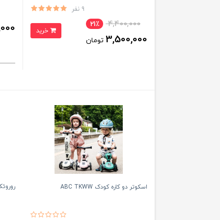
9 نفر
4,400,000
21٪
,000
خرید
3,500,000
تومان
روروئک 
اسکوتر دو کاره کودک ABC TKWW