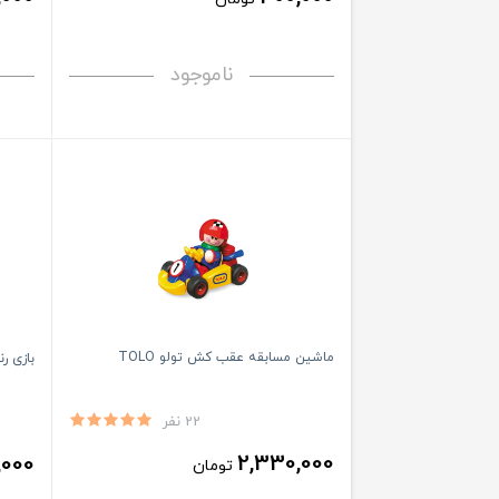
ناموجود
ماشین مسابقه عقب کش تولو TOLO
بازی رن
22 نفر
2,330,000
,000
تومان