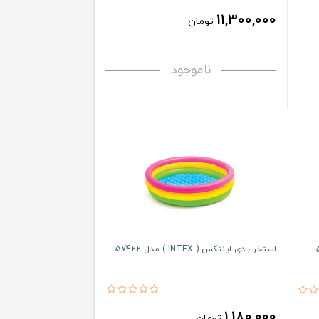
11,300,000
تومان
ناموجود
استخر بادی اینتکس ( INTEX ) مدل 57422
1,180,000
تومان