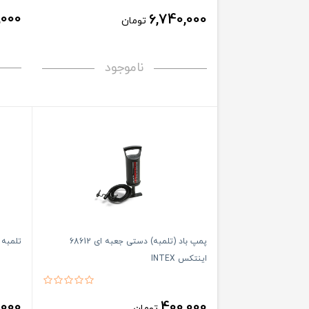
,000
6,740,000
تومان
ناموجود
پمپ باد (تلمبه) دستی جعبه ای 68612
تلمبه دستی 613
اینتکس INTEX
,000
400,000
تومان