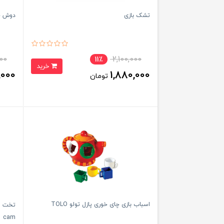
تشک بازی
دوش ح
000
2,100,000
11٪
خرید
,000
1,880,000
تومان
اسباب بازی چای خوری پازل تولو TOLO
cam