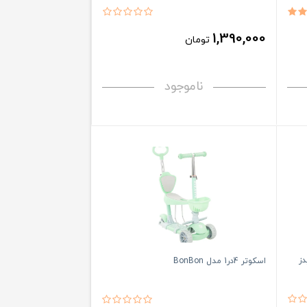
1,390,000
تومان
ناموجود
دز
اسکوتر 4در1 مدل BonBon