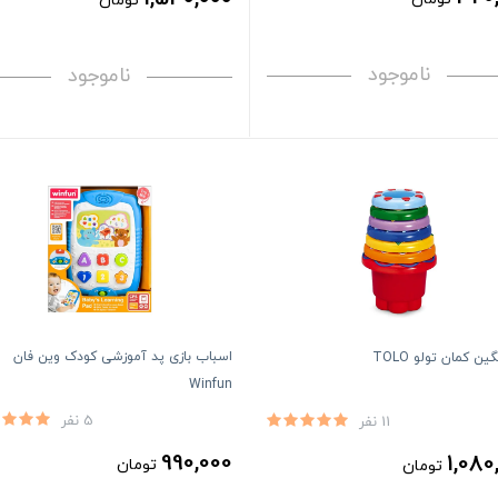
تومان
ناموجود
ناموجود
اسباب بازی پد آموزشی کودک وین فان
گین کمان تولو TOLO
Winfun
5 نفر
11 نفر
990,000
1,080
تومان
تومان