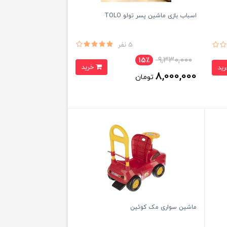
اسباب بازی ماشین پسر تولو TOLO
5 نفر
9,330,000
15٪
خرید
8,000,000
تومان
ماشین سواری مک کوئین