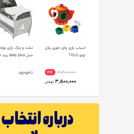
اب بازی ماشین پسر
اسباب بازی چای خوری پازل
تخت و پارک بازی نوزاد
TOL
تولو TOLO
مدل daily plus برند cam
ناموجود
21٪
4,400,000
15٪
9,330,000
3,500,000
8,000,000
تومان
تومان