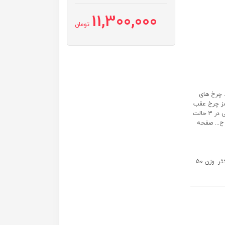
11,300,000
تومان
. چرخ های
 بلبرینگ های ABEC-7 طراحی 3 چرخ چرخ های جلو LED ترمز چرخ عقب
زیرپایی و سبد قابل جدا شدن دسته فشاری با پشتیبان تنظیم ارتفاع صندلی در 3 حالت
24 تا 30 سانتی متر تنظیم ارتفاع دسته از 61.5 تا 70.5 سانتی متر در 3 ح... صفحه
مناسب برای: اسباب بازی سواری : حداکثر. وزن 26 کیلوگرم اسکوتر : حداکثر. وزن 50