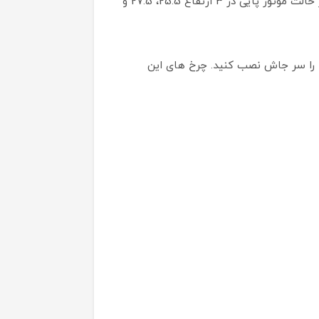
دسته ی این اسکوتر کودک در 3 ارتفاع 62، 68 و 72 سانتیمتر قابل تنظیم میباشد. همچنین نشیمن این اسکوتر در حالت موتور پایی در 3 ارتفاع 25.5، 27.5 و
ه را سر جاش نصب کنید. چرخ های این