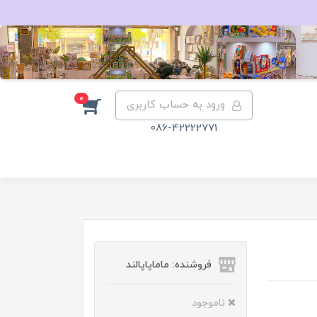
0
ورود به حساب کاربری
086-42222771
فروشنده: ماماپاپالند
ناموجود