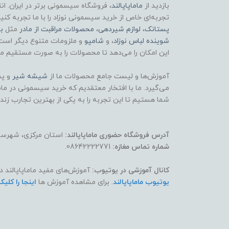
بازدید از
ماماپاپالند
، فروشگاه سیسمونی برتر در ایران. ان
تجربه‌ای خاص از خرید سیسمونی نوزاد را با ما تجربه کنی
پستانک
،
لوازم شیردهی
،
محصولات مراقبت از مادر
مثل
ب
شوینده لباس نوزاد
، و
شامپو
و ملزومات متنوع دیگر است
این امکان را می‌دهد تا محصولات را به صورت مستقیم مش
آموزش‌ها و لیست جامع محصولات ما از
شیشه شیر
و پس
می‌گیرد. ما با افتخار معتقدیم که خرید سیسمونی در ماماپ
شما هستیم تا این تجربه را به یکی از بهترین تجارب زند
آدرس فروشگاه حضوری ماماپاپالند:
استان مرکزی، شهرستان
شماره تماس مغازه:
08642222771.
کانال آموزشی در یوتیوب:
آموزش‌های مفید ماماپاپالند د
یوتیوب ماماپاپالند
. برای مشاهده آموزش ها
اینجا را کلیک