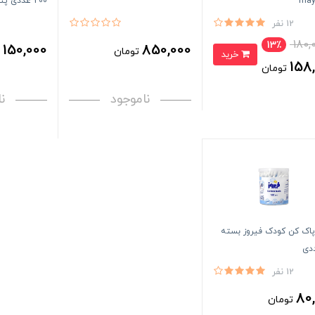
200 عددی پنبه ریز Panberes
12 نفر
180,
13٪
150,000
850,000
تومان
ت
خرید
158
تومان
ناموجود
ن
اک کن کودک فیروز بسته
12 نفر
80
تومان