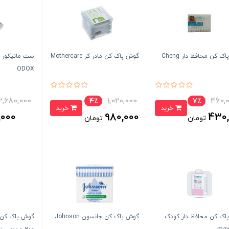
گوش پاک کن محافظ دار Cheng
گوش پاک کن مادر کر Mothercare
ODOX
2,680,000
1,020,000
460,
4٪
7٪
خرید
خرید
,000
980,000
430,
تومان
تومان
اک کن محافظ دار کودک
گوش پاک کن جانسون Johnson