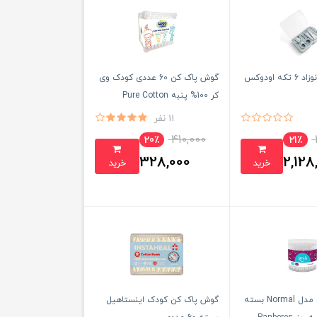
ست مانیکور نوزاد 6 تکه اودوکس
گوش پاک کن 60 عددی کودک وی
کر 100% پنبه Pure Cotton
11 نفر
410,000
20٪
21٪
328,000
2,128
خرید
خرید
تومان
تومان
گوش پاک کن مدل Normal بسته
گوش پاک کن کودک اینستاهیل