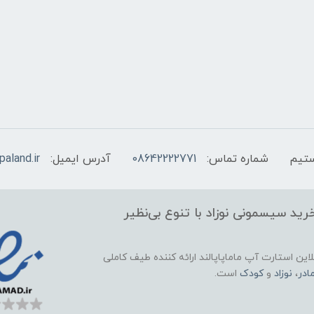
شماره تماس:
08642222771
آدرس ایمیل:
aland.ir
ید سیسمونی نوزاد با تنوع بی‌نظیر
این استارت آپ ماماپاپالند
ارائه کننده طیف کاملی
ادر
،
نوزاد
و
کودک
است.