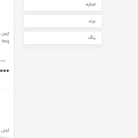
اندازه
برند
رنگ
feng
000
000
گوش پ