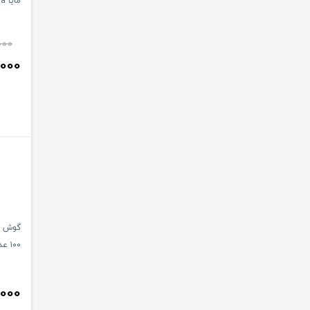
مایا maya
000
,000
گوش پ
۱۰۰ عددی
,000