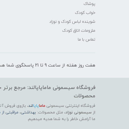
پوشاک
خواب کودک
شوینده لباس کودک و نوزاد
ملزومات اتاق کودک
تماس با ما
هفت روز هفته از ساعت 9 تا 21 پاسخگوی شما هستیم
فروشگاه سیسمونی ماماپاپالند: مرجع برتر خر
محصولات
فروشگاه اینترنتی سیسمونی
ماما
پاپا
لند
،
بازوی فروش آنل
از
سیسمونی نوزاد
، مثل محصولات:
بهداشتی
،
مراقبتی از م
ما آرامش خاطر را به شما هدیه میدهیم.