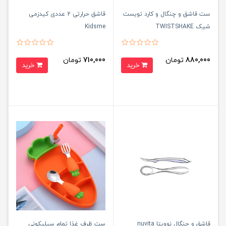
ست قاشق و چنگال و کارد تویست
قاشق حرارتی 2 عددی کیدزمی
شیک TWISTSHAKE
Kidsme
880,000
تومان
710,000
تومان
خرید
خرید
قاشق و چنگال نوویتا nuvita
ست ظرف غذا تمام سیلیکونی