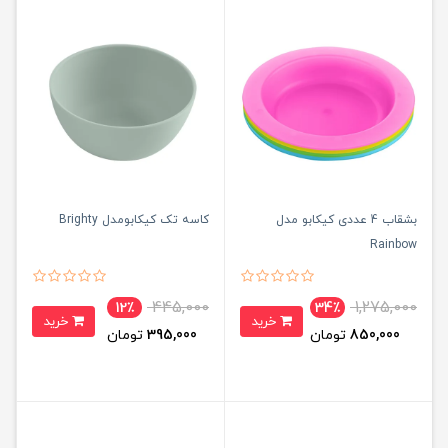
بشقاب 4 عددی کیکابو مدل
کاسه تک کیکابومدل Brighty
Rainbow
445,000
1,275,000
12٪
34٪
خرید
خرید
850,000
تومان
395,000
تومان