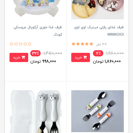
ظرف غذای پازلی مینیک اوی اوی
ظرف غذا خوری آرکوپال عروسکی
MINIKOIOI
کودک
32 نفر
1,450,000
1,980,000
32٪
7٪
خرید
خرید
1,860,000
تومان
998,000
تومان