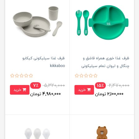
ظرف غذا خوری همراه قاشق و
ظرف غذا سیلیکونی کیکابو
چنگال و لیوان تمام سیلیکونی
kikkaboo
برث می
5,320,000
2,470,000
7٪
15٪
خرید
خرید
2,100,000
تومان
4,980,000
تومان