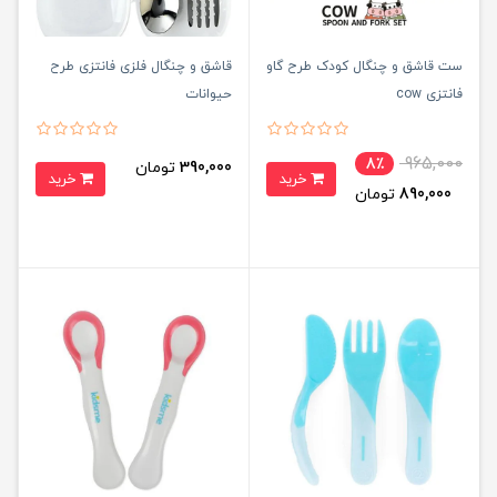
ست قاشق و چنگال کودک طرح گاو
قاشق و چنگال فلزی فانتزی طرح
فانتزی cow
حیوانات
965,000
8٪
390,000
تومان
خرید
خرید
890,000
تومان