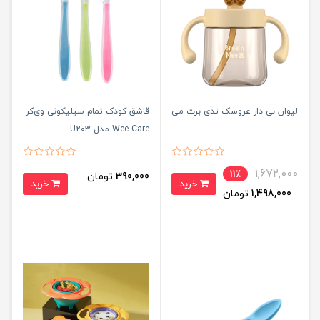
لیوان نی دار عروسک تدی برث می
قاشق کودک تمام سیلیکونی وی‌کر
Wee Care مدل U203
1,672,000
11٪
390,000
تومان
خرید
خرید
1,498,000
تومان