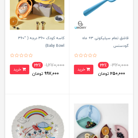
قاشق تمام سیلیکونی ۳+ ماه
کاسه کودک 360 درجه ( °360
گودسنس
Baby Bowl)
1,270,000
320,000
22٪
22٪
خرید
خرید
250,000
تومان
997,000
تومان