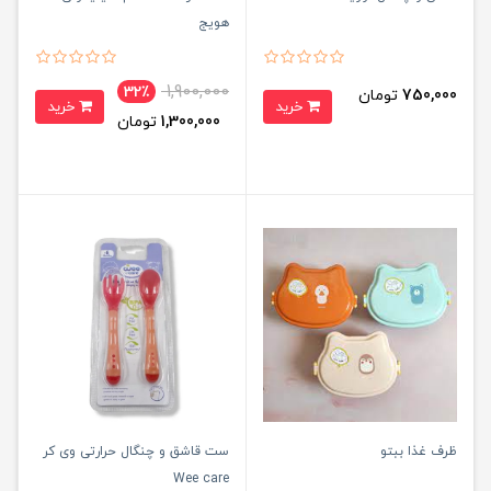
هویج
1,900,000
32٪
750,000
تومان
خرید
خرید
1,300,000
تومان
ظرف غذا ببتو
ست قاشق و چنگال حرارتی وی کر
Wee care