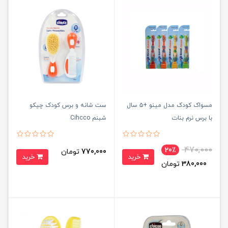
مسواک کودک مدل مینو +۵ سال
ست شانه و برس کودک چیکو
با برس نرم بنات
شبنم Cihcco
470,000
20٪
770,000
تومان
خرید
خرید
380,000
تومان