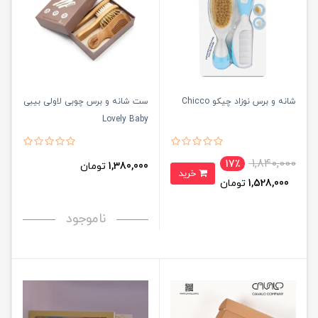
شانه و برس نوزاد چیکو Chicco
ست شانه و برس چوبی لاولی بیبی
Lovely Baby
1,840,000
17٪
1,380,000
تومان
خرید
1,528,000
تومان
ناموجود