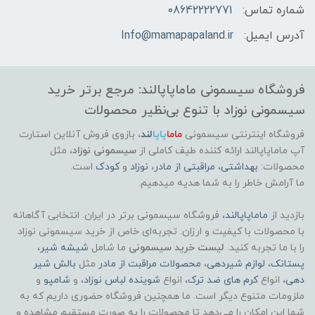
شماره تماس:
08642222771
آدرس ایمیل:
Info@mamapapaland.ir
فروشگاه سیسمونی ماماپاپالند: مرجع برتر خرید
سیسمونی نوزاد با تنوع بی‌نظیر محصولات
فروشگاه اینترنتی سیسمونی
ماما
پاپا
لند
،
بازوی فروش آنلاین استارت
آپ ماماپاپالند
ارائه کننده طیف کاملی از
سیسمونی نوزاد
، مثل
محصولات:
بهداشتی
،
مراقبتی از مادر
،
نوزاد
و
کودک
است.
ما آرامش خاطر را به شما هدیه میدهیم.
بازدید از
ماماپاپالند
، فروشگاه سیسمونی برتر در ایران. انتخابی آگاهانه
با محصولات با کیفیت و ارزان. تجربه‌ای خاص از خرید سیسمونی نوزاد
را با ما تجربه کنید.
لیست خرید سیسمونی
ما شامل
شیشه شیر
،
پستانک
،
لوازم شیردهی
،
محصولات مراقبت از مادر
مثل
بالش شیر
دهی
، انواع
کرم های ضد ترک
، انواع
شوینده لباس نوزاد
، و
شامپو
و
ملزومات متنوع دیگر است. ما همچنین فروشگاه حضوری داریم که به
شما این امکان را می‌دهد تا محصولات را به صورت مستقیم مشاهده و