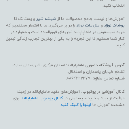
انتخاب کنید.
آموزش‌ها و لیست جامع محصولات ما از
شیشه شیر
و پستانک تا
پوشاک
نوزاد
و
ملزومات نوزاد
را در بر می‌گیرد. ما با افتخار معتقدیم که
خرید سیسمونی در ماماپاپالند تجربه‌ای فوق‌العاده است و همواره در
کنار شما هستیم تا این تجربه را به یکی از بهترین تجارب زندگی تبدیل
کنیم.
آدرس فروشگاه حضوری ماماپاپالند:
استان مرکزی، شهرستان ساوه،
تقاطع خیابان پاسداران و استقلال.
شماره تماس مغازه:
08642222771.
کانال آموزشی در یوتیوب:
آموزش‌های مفید ماماپاپالند در زمینه
مراقبت از نوزاد و خرید سیسمونی در
کانال یوتیوب ماماپاپالند
. برای
مشاهده آموزش ها
اینجا را کلیک کنید
.