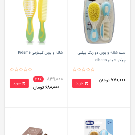
ست شانه و برس دو رنگ بیضی
شانه و برس کیدزمی Kidsme
چیکو شبنم cihcco
849,000
20٪
770,000
تومان
خرید
خرید
680,000
تومان