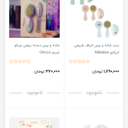
ست شانه و برس الیاف طبیعی
شانه و برس دسته بیضی چیکو
کیکابو Kikkaboo
شبنم Cihcco
1,790,000
تومان
370,000
تومان
ناموجود
ناموجود