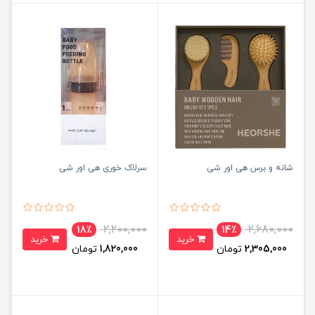
شانه و برس هی اور شی
سرلاک خوری هی اور شی
2,200,000
2,680,000
18٪
14٪
خرید
خرید
2,305,000
تومان
1,820,000
تومان