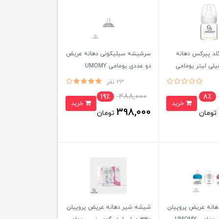
لد پیرکس دهانه
سرشیشه سیلیکونی دهانه عریض
سیک 60 میلی لیتر یومامی
دو عددی یومامی UMOMY
23 نفر
488,000
19٪
8٪
خرید
خرید
398,000
تومان
تومان
انه عریض پروپیلن
شیشه شیر دهانه عریض پروپیلن