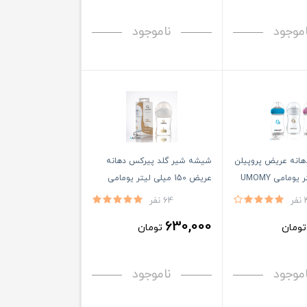
اموجود
ناموجود
انه عریض پروپیلن
شیشه شیر گلد پیرکس دهانه
عریض 150 میلی لیتر یومامی
فر
64 نفر
630,000
ومان
تومان
اموجود
ناموجود