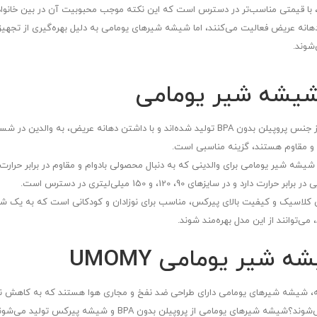
 با قیمتی مناسب‌تر در دسترس است که این نکته موجب محبوبیت آن در بین خانوا
نفخ و دهانه عریض فعالیت می‌کنند، اما شیشه شیرهای یومامی به دلیل بهره‌گیری از تج
شوند.
 شیشه شیر یومامی
شیشه شیر پروپیلن دهانه عریض: این مدل‌ها از جنس پروپیلن بدون BPA تولید شده‌اند و با دا
و مقاوم هستند، گزینه مناسبی است.
 شیر یومامی برای والدینی که به دنبال محصولی بادوام و مقاوم در برابر حرارت
 سایزهای 90، 120، و 150 میلی‌لیتری در دسترس است.
کلاسیک و کیفیت بالای پیرکس، مناسب برای نوزادان و کودکانی است که به یک شیشه
‌توانند از این مدل بهره‌مند شوند.
 شیر یومامی UMOMY
 شیشه شیرهای یومامی دارای طراحی ضد نفخ و مجاری هوا هستند که به کاهش نف
شیشه شیرهای یومامی از چه موادی ساخته می‌شوند؟شیشه شیرهای یومام