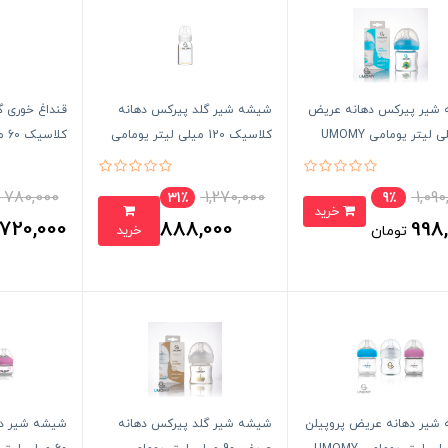
شیر پیرکس دهانه عریض
شیشه شیر گلد پیرکس دهانه
قنداغ خوری گ
کلاسیک 120 میلی لیتر یومامی
کلا
UMOMY
UMOMY
780,000
1,270,000
1,090
31٪
9٪
خرید
720,000
888,000
998
خرید
تومان
تومان
شیر دهانه عریض پروپیلن
شیشه شیر گلد پیرکس دهانه
شیشه شیر ده