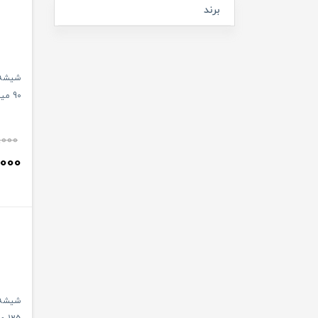
برند
شیشه 
90 میلی لیتر یومامی UMOMY
,000
,000
شیشه 