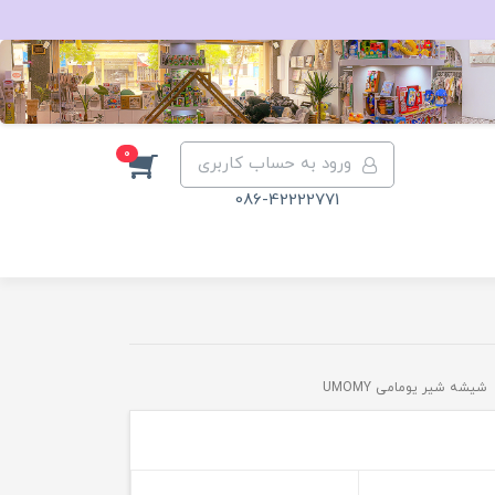
0
ورود به حساب کاربری
086-42222771
شیشه شیر یومامی UMOMY