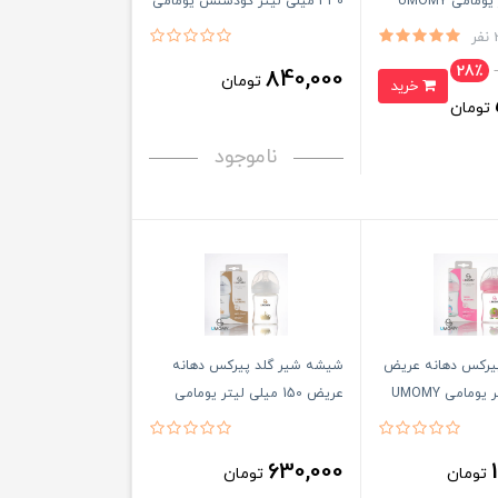
330 میلی لیتر گودسنس یومامی
UMOMY
ر
28٪
840,000
تومان
خرید
تومان
ناموجود
یرکس دهانه عریض
شیشه شیر گلد پیرکس دهانه
عریض 150 میلی لیتر یومامی
UMOMY
630,000
تومان
تومان