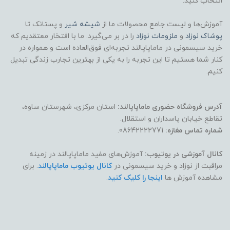
انتخاب کنید.
آموزش‌ها و لیست جامع محصولات ما از
شیشه شیر
و پستانک تا
پوشاک
نوزاد
و
ملزومات نوزاد
را در بر می‌گیرد. ما با افتخار معتقدیم که
خرید سیسمونی در ماماپاپالند تجربه‌ای فوق‌العاده است و همواره در
کنار شما هستیم تا این تجربه را به یکی از بهترین تجارب زندگی تبدیل
کنیم.
آدرس فروشگاه حضوری ماماپاپالند:
استان مرکزی، شهرستان ساوه،
تقاطع خیابان پاسداران و استقلال.
شماره تماس مغازه:
08642222771.
کانال آموزشی در یوتیوب:
آموزش‌های مفید ماماپاپالند در زمینه
مراقبت از نوزاد و خرید سیسمونی در
کانال یوتیوب ماماپاپالند
. برای
مشاهده آموزش ها
اینجا را کلیک کنید
.