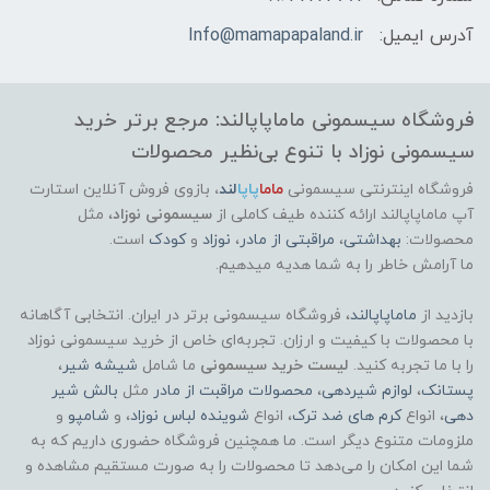
آدرس ایمیل:
Info@mamapapaland.ir
فروشگاه سیسمونی ماماپاپالند: مرجع برتر خرید
سیسمونی نوزاد با تنوع بی‌نظیر محصولات
فروشگاه اینترنتی سیسمونی
ماما
پاپا
لند
،
بازوی فروش آنلاین استارت
آپ ماماپاپالند
ارائه کننده طیف کاملی از
سیسمونی نوزاد
، مثل
محصولات:
بهداشتی
،
مراقبتی از مادر
،
نوزاد
و
کودک
است.
ما آرامش خاطر را به شما هدیه میدهیم.
بازدید از
ماماپاپالند
، فروشگاه سیسمونی برتر در ایران. انتخابی آگاهانه
با محصولات با کیفیت و ارزان. تجربه‌ای خاص از خرید سیسمونی نوزاد
را با ما تجربه کنید.
لیست خرید سیسمونی
ما شامل
شیشه شیر
،
پستانک
،
لوازم شیردهی
،
محصولات مراقبت از مادر
مثل
بالش شیر
دهی
، انواع
کرم های ضد ترک
، انواع
شوینده لباس نوزاد
، و
شامپو
و
ملزومات متنوع دیگر است. ما همچنین فروشگاه حضوری داریم که به
شما این امکان را می‌دهد تا محصولات را به صورت مستقیم مشاهده و