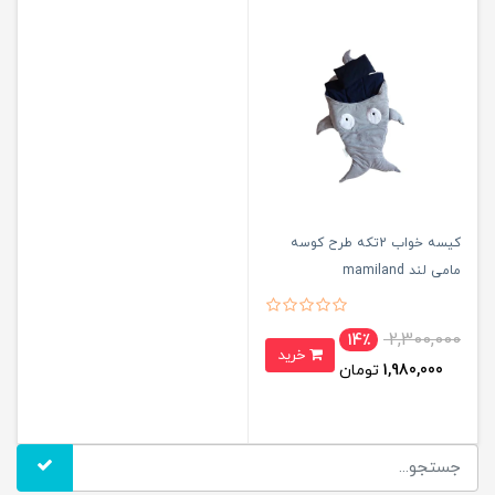
کیسه خواب 2تکه طرح کوسه
مامی لند mamiland
2,300,000
14٪
خرید
1,980,000
تومان