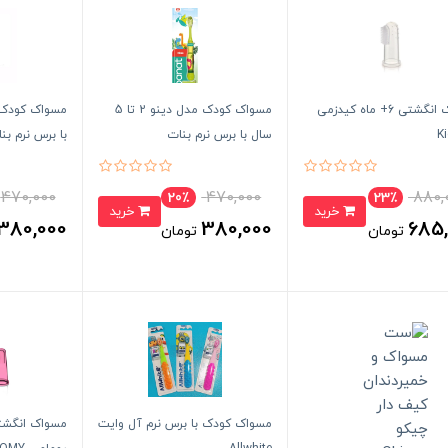
مسواک انگشتی 6+ ماه کیدزمی
مسواک کودک مدل دینو 2 تا 5
K
سال با برس نرم بنات
با برس نرم بن
470,000
470,000
880,
20٪
23٪
خرید
خرید
380,000
380,000
685,
تومان
تومان
مسواک کودک با برس نرم آل وایت
مسواک انگشت