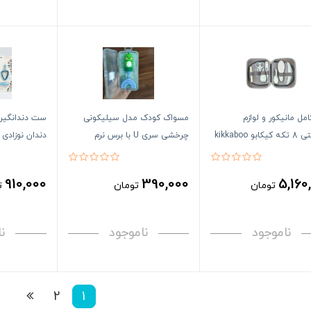
ل مانیکور و لوازم
مسواک کودک مدل سیلیکونی
ست دندانگیر،
بو kikkaboo
چرخشی سری U با برس نرم
Ones
910,000
390,000
5,160
تومان
تومان
ت
ناموجود
ناموجود
ن
2
1