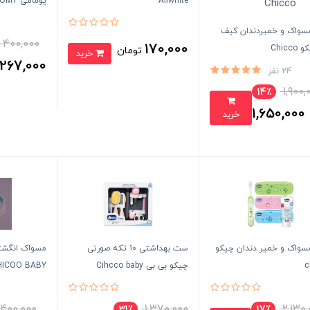
Allwhite
یومامی UMOMY
واک و خمیردندان کیف
400,000
170,000
Chicc
تومان
خرید
267,000
24 نفر
1,900,
14٪
1,650,000
خرید
تومان
واک و خمیر دندان چیکو
ست بهداشتی 10 تکه صورتی
مسواک انگشتی
c
چیکو بی بی Cihcco baby
HICOO BABY
400,000
1,370,000
2,130
31٪
17٪