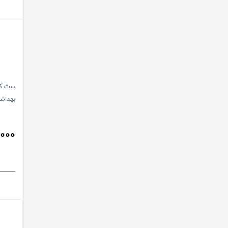
ست کام
بهداشتی 8 تکه کیکا
,000