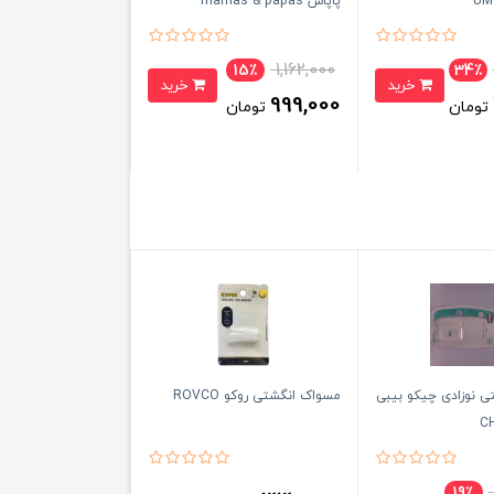
پاپاس mamas & papas
1,162,000
15٪
34٪
خرید
خرید
999,000
تومان
تومان
 نوزادی چیکو بیبی
مسواک انگشتی روکو ROVCO
C
19٪