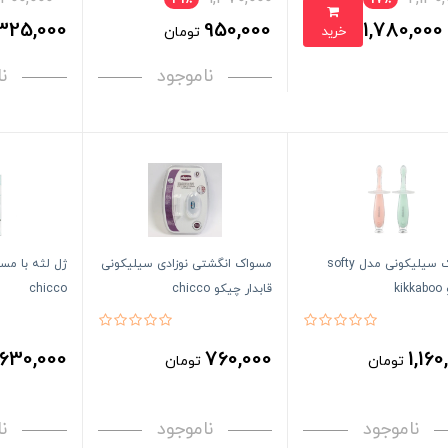
325,000
950,000
1,780,000
خرید
تومان
تومان
ناموجود
ن
مسواک سیلیکونی مدل softy
مسواک انگشتی نوزادی سیلیکونی
ژل لثه با مس
ki
قابدار چیکو chicco
chicco
630,000
760,000
1,160
تومان
تومان
ناموجود
ناموجود
ن