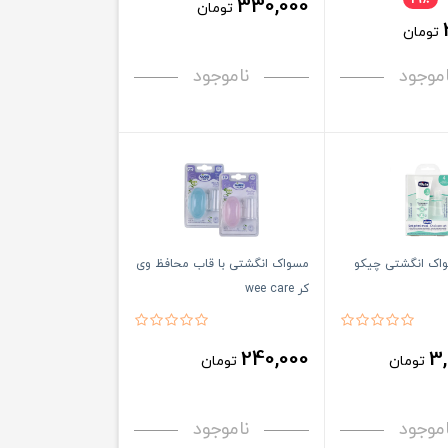
330,000
تومان
تومان
اموجود
ناموجود
واک انگشتی چیکو
مسواک انگشتی با قاب محافظ وی
کر wee care
240,000
3,
تومان
تومان
اموجود
ناموجود