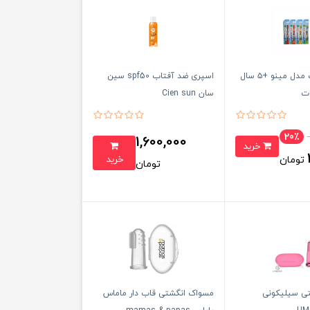
مسواک کودک مدل مینو +۵ سال
اسپری ضد آفتاب spf50 سین
ات
سان Cien sun
20٪
1,600,000
خرید
خرید
تومان
تومان
ی سیلیکونی
مسواک انگشتی قاب دار ماماس