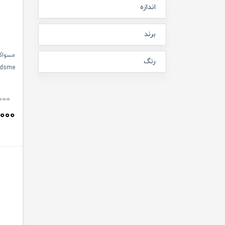
اندازه
برند
رنگ
idsme
000
000