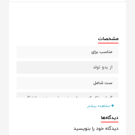
مشخصات
مناسب برای
از بدو تولد
ست شامل
گوش پاک کن - پوار بینی - تب سنج - ناخنگیر
- سوهان - مسواک - برس - شانه - قیچی -
مشاهده بیشتر
کیف
دیدگاه‌ها
سایر توضیحات
دیدگاه خود را بنویسید