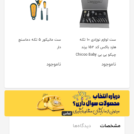
ست لوازم نوزادی 10 تکه
ست مانیکور 5 تکه دماسنج
ست ک
هارد باکس کد 152 برند
دار
چیکو بی بی Chicoo Baby
aboo
ناموجود
ناموجود
نام
مشخصات
دیدگاه‌ها