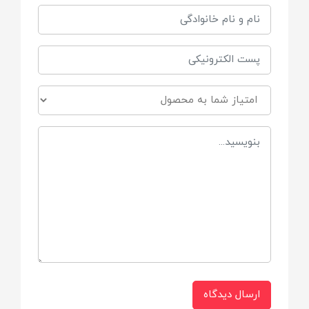
شانه برس ست از الیاف خاصی ساخته شده
که باعث حساسیت نمی شود.
مسواک ست هم به صورت ارگونومیک ساخته
شده و فاقد هر گونه مواد مضر می باشد.
تب سنج ست مجهز به سنسور خاصی برای
اندازه گیری دمای بدن از طریق زیر بغل یا مقعد
است.
سر پوار بینی ست از جنس سیلیکون است که
با هر مکش به خوبی مخاط را از بینی کودک
بیرون می آورد.
جنس تیغه قیچی و ناخن گیر ست استیل ضد
زنگ است و با طراحی خاصشان هیچ صدمه ای
به ناخن کودک نمی رسد.
ارسال دیدگاه