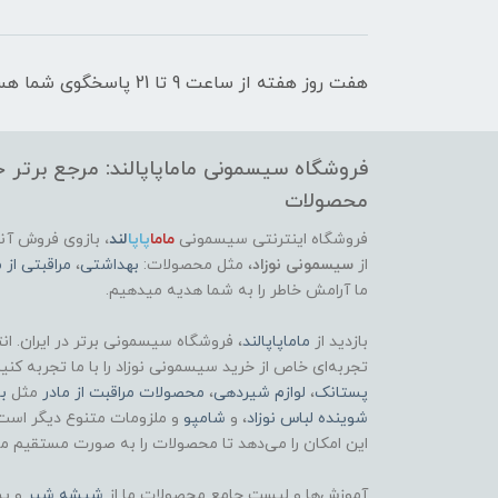
هفت روز هفته از ساعت 9 تا 21 پاسخگوی شما هستیم
فروشگاه سیسمونی ماماپاپالند: مرجع برتر خر
محصولات
فروشگاه اینترنتی سیسمونی
ماما
پاپا
لند
،
بازوی فروش آنل
از
سیسمونی نوزاد
، مثل محصولات:
بهداشتی
،
مراقبتی از م
ما آرامش خاطر را به شما هدیه میدهیم.
بازدید از
ماماپاپالند
، فروشگاه سیسمونی برتر در ایران. ان
تجربه‌ای خاص از خرید سیسمونی نوزاد را با ما تجربه کنی
پستانک
،
لوازم شیردهی
،
محصولات مراقبت از مادر
مثل
ب
شوینده لباس نوزاد
، و
شامپو
و ملزومات متنوع دیگر است
این امکان را می‌دهد تا محصولات را به صورت مستقیم مش
آموزش‌ها و لیست جامع محصولات ما از
شیشه شیر
و پس