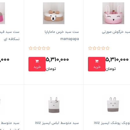
د خرگوش صورتی
ست سبد خرس ماماپاپا
ست سبد قیط
mamapapa
نسکافه ای
,000
5,310,000
5,310,000
خرید
خرید
تومان
تومان
چک پوشک ایسیز isiz
سبد متوسط لباس ایسیز isiz
سبد متوسط ا