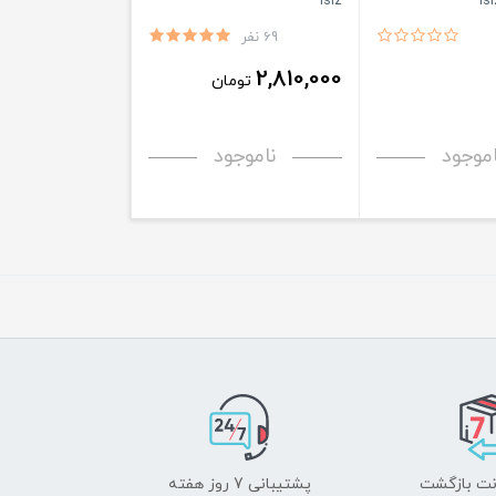
isiz
69 نفر
2,810,000
تومان
اموجود
ناموجود
پشتیبانی 7 روز هفته