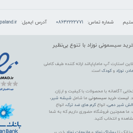
شماره تماس:
08642222771
آدرس ایمیل:
aland.ir
ید سیسمونی نوزاد با تنوع بی‌نظیر
این استارت آپ ماماپاپالند
ارائه کننده طیف کاملی
ادر
،
نوزاد
و
کودک
است.
تخابی آگاهانه با محصولات با کیفیت و ارزان.
د.
لیست خرید سیسمونی
ما شامل
شیشه شیر
،
الش شیر دهی
، انواع
کرم های ضد ترک
، انواع
. ما همچنین فروشگاه حضوری داریم که به شما
اهده و انتخاب کنید.
تانک تا
پوشاک
نوزاد
و
ملزومات نوزاد
را در بر