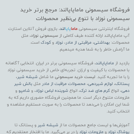
فروشگاه سیسمونی ماماپاپالند: مرجع برتر خرید
سیسمونی نوزاد با تنوع بی‌نظیر محصولات
فروشگاه اینترنتی سیسمونی
ماما
پاپا
لند
،
بازوی فروش آنلاین استارت
آپ ماماپاپالند
ارائه کننده طیف کاملی از
سیسمونی نوزاد
، مثل
محصولات:
بهداشتی
،
مراقبتی از مادر
،
نوزاد
و
کودک
است.
ما آرامش خاطر را به شما هدیه میدهیم.
بازدید از
ماماپاپالند
، فروشگاه سیسمونی برتر در ایران. انتخابی آگاهانه
با محصولات با کیفیت و ارزان. تجربه‌ای خاص از خرید سیسمونی نوزاد
را با ما تجربه کنید.
لیست خرید سیسمونی
ما شامل
شیشه شیر
،
پستانک
،
لوازم شیردهی
،
محصولات مراقبت از مادر
مثل
بالش شیر
دهی
، انواع
کرم های ضد ترک
، انواع
شوینده لباس نوزاد
، و
شامپو
و
ملزومات متنوع دیگر است. ما همچنین فروشگاه حضوری داریم که به
شما این امکان را می‌دهد تا محصولات را به صورت مستقیم مشاهده و
انتخاب کنید.
آموزش‌ها و لیست جامع محصولات ما از
شیشه شیر
و پستانک تا
پوشاک
نوزاد
و
ملزومات نوزاد
را در بر می‌گیرد. ما با افتخار معتقدیم که