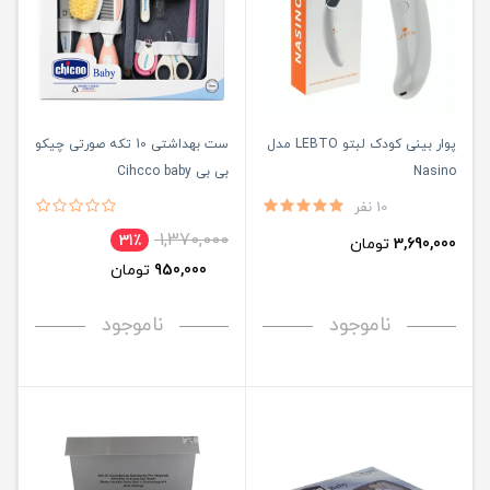
پوار بینی کودک لبتو LEBTO مدل
ست بهداشتی 10 تکه صورتی چیکو
Nasino
بی بی Cihcco baby
10 نفر
1,370,000
31٪
3,690,000
تومان
950,000
تومان
ناموجود
ناموجود