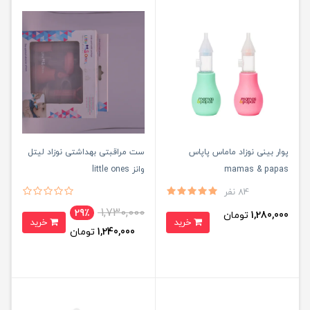
پوار بینی نوزاد ماماس پاپاس
ست مراقبتی بهداشتی نوزاد لیتل
mamas & papas
وانز little ones
84 نفر
1,730,000
29٪
1,280,000
تومان
خرید
خرید
1,240,000
تومان