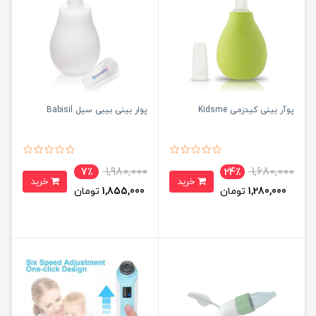
پوآر بینی کیدزمی Kidsme
پوار بینی بیبی سیل Babisil
1,980,000
1,680,000
7٪
24٪
خرید
خرید
1,280,000
تومان
1,855,000
تومان