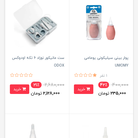
پوار بینی سیلیکونی یومامی
ست مانیکور نوزاد 6 تکه اودوکس
ODOX
UMOMY
1 نفر
2,680,000
400,000
21٪
42٪
خرید
خرید
235,000
تومان
2,128,000
تومان