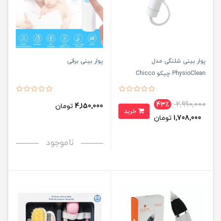
پوار بینی شلنگی مدل
پوار بینی برقی
PhysioClean چیکو Chicco
2,990,000
43٪
4,150,000
تومان
خرید
1,708,000
تومان
ناموجود