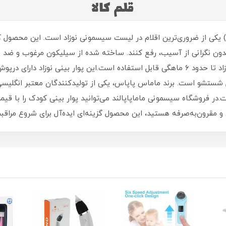
پوار بینی نوزاد ماماس پاپاس (Mamas & Papas) یکی از ضروری‌ترین اقلام در لیست سیسمونی نوزاد اس
و بدون نگرانی از آسیب، رفع کنند. ساخته شده از سیلیکون مرغوب و ض
هرگونه مواد شیمیایی مضر است و از بدو تولد نوزاد تا حدود ۶ ماهگی قابل استفاده است.این پو
ل شستشو است. برند ماماس پاپاس، یکی از تولیدکنندگان معتبر انگلیس
ت.در فروشگاه سیسمونی ماماپاپالند می‌توانید پوار بینی کودک را با قی
من و مقرون‌به‌صرفه هستید، این محصول گزینه‌ای ایده‌آل برای شروع مراق