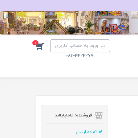
0
ورود به حساب کاربری
086-42222771
فروشنده: ماماپاپالند
آماده ارسال