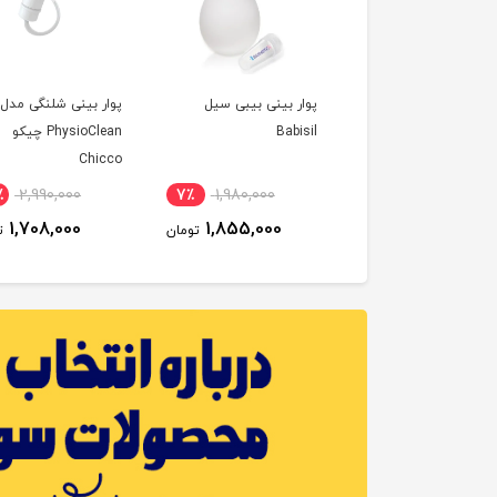
 بینی کیدزمی Kidsme
پوار بینی بیبی سیل
پوار بینی شلنگی مدل
Babisil
PhysioClean چیکو
Chicco
٪
2,990,000
7٪
1,980,000
24٪
1,680,000
1,708,000
1,855,000
1,280,000
تومان
تومان
ت