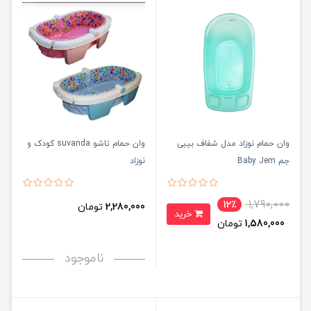
وان حمام نوزاد مدل شفاف بیبی
وان حمام تاشو suvanda کودک و
جم Baby Jem
نوزاد
1,790,000
12٪
2,280,000
تومان
خرید
1,580,000
تومان
ناموجود