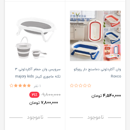
وان آکاردئونی دماسنج دار رووکو
سرویس وان حمام آکاردئونی 3
Rovco
تکه ماجوری کیدز majory kids
1 نفر
9,800,000
21٪
4,540,000
تومان
7,800,000
تومان
ناموجود
ناموجود