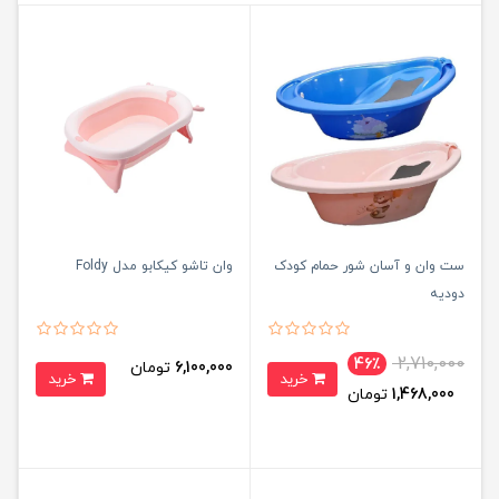
ست وان و آسان شور حمام کودک
وان تاشو کیکابو مدل Foldy
دودیه
2,710,000
46٪
6,100,000
تومان
خرید
خرید
1,468,000
تومان