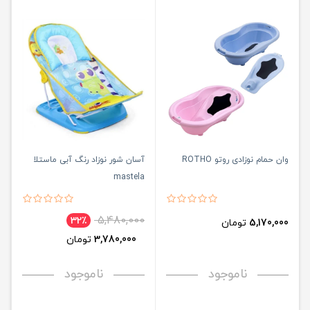
وان حمام نوزادی روتو ROTHO
آسان شور نوزاد رنگ آبی ماستلا
mastela
5,480,000
32٪
5,170,000
تومان
3,780,000
تومان
ناموجود
ناموجود