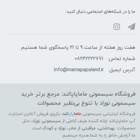
ما را در شبکه‌های اجتماعی دنبال کنید:
هفت روز هفته از ساعت 9 تا 21 پاسخگوی شما هستیم
شماره تماس:
08642222771
آدرس ایمیل:
Info@mamapapaland.ir
فروشگاه سیسمونی ماماپاپالند: مرجع برتر خرید
سیسمونی نوزاد با تنوع بی‌نظیر محصولات
فروشگاه اینترنتی سیسمونی
ماما
پاپا
لند
،
بازوی فروش آنلاین استارت
آپ ماماپاپالند
ارائه کننده طیف کاملی از
سیسمونی نوزاد
، مثل
محصولات:
بهداشتی
،
مراقبتی از مادر
،
نوزاد
و
کودک
است.
ما آرامش خاطر را به شما هدیه میدهیم.