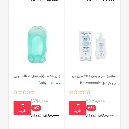
1,330,000
تومان
1,300,000
تومان
شامپو سر و بدن 250 میل بی
وان حمام نوزاد مدل شفاف بیبی
بی کوکول Babycoccole
جم Baby Jem
1,790,000
2,230,000
12٪
39٪
خرید
خرید
1,380,000
تومان
1,580,000
تومان