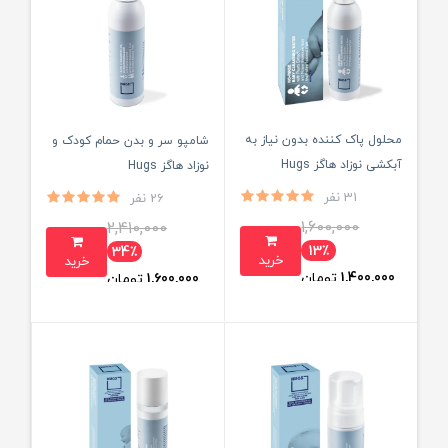
محلول پاک کننده بدون نیاز به
شامپو سر و بدن حمام کودک و
آبکشی نوزاد هاگز Hugs
نوزاد هاگز Hugs
31 نفر
26 نفر
1,600,000
2,410,000
13٪
34٪
خرید
خرید
1,400,000
تومان
1,600,000
تومان