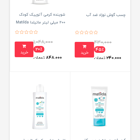
شوینده کرمی آتوپیک کودک
چسب گوش نوزاد ضد آب
200 میلی لیتر ماتیلدا Matilda
1,048,000
430,000
20٪
45٪
خرید
خرید
848,000
تومان
240,000
تومان