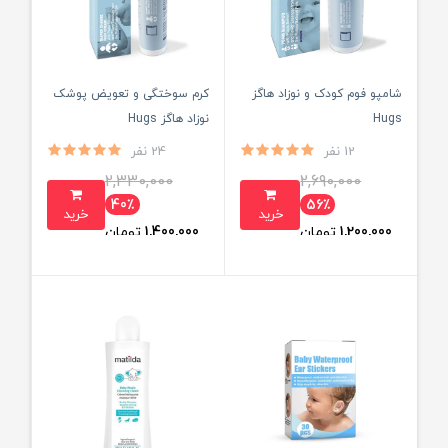
شامپو فوم کودک و نوزاد هاگز
کرم سوختگی و تعویض پوشک
Hugs
نوزاد هاگز Hugs
12 نفر
24 نفر
2,330,000
2,690,000
40٪
56٪
خرید
خرید
1,200,000
تومان
1,400,000
تومان