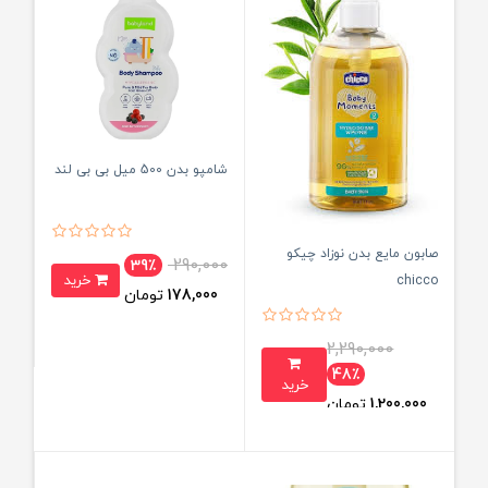
شامپو بدن 500 میل بی بی لند
صابون مایع بدن نوزاد چیکو
290,000
39٪
خرید
chicco
178,000
تومان
2,290,000
48٪
خرید
1,200,000
تومان