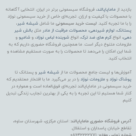
بازدید از
ماماپاپالند
، فروشگاه سیسمونی برتر در ایران. انتخابی آگاهانه
با محصولات با کیفیت و ارزان. تجربه‌ای خاص از خرید سیسمونی نوزاد
را با ما تجربه کنید.
لیست خرید سیسمونی
ما شامل
شیشه شیر
،
پستانک
،
لوازم شیردهی
،
محصولات مراقبت از مادر
مثل
بالش شیر
دهی
، انواع
کرم های ضد ترک
، انواع
شوینده لباس نوزاد
، و
شامپو
و
ملزومات متنوع دیگر است. ما همچنین فروشگاه حضوری داریم که به
شما این امکان را می‌دهد تا محصولات را به صورت مستقیم مشاهده و
انتخاب کنید.
آموزش‌ها و لیست جامع محصولات ما از
شیشه شیر
و پستانک تا
پوشاک
نوزاد
و
ملزومات نوزاد
را در بر می‌گیرد. ما با افتخار معتقدیم که
خرید سیسمونی در ماماپاپالند تجربه‌ای فوق‌العاده است و همواره در
کنار شما هستیم تا این تجربه را به یکی از بهترین تجارب زندگی تبدیل
کنیم.
آدرس فروشگاه حضوری ماماپاپالند:
استان مرکزی، شهرستان ساوه،
تقاطع خیابان پاسداران و استقلال.
شماره تماس مغازه:
08642222771.