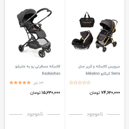
سرویس کالسکه و کریر مدل
کالسکه مسافرتی رو به مادرشو
Sierra کیکابو kikkaboo
Baobaohao
63 نفر
74,620,000
تومان
15,230,000
تومان
ناموجود
ناموجود