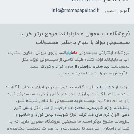
شماره تماس:
08642222771
آدرس ایمیل:
Info@mamapapaland.ir
فروشگاه سیسمونی ماماپاپالند: مرجع برتر خرید
سیسمونی نوزاد با تنوع بی‌نظیر محصولات
فروشگاه اینترنتی سیسمونی
ماما
پاپا
لند
،
بازوی فروش آنلاین استارت
آپ ماماپاپالند
ارائه کننده طیف کاملی از
سیسمونی نوزاد
، مثل
محصولات:
بهداشتی
،
مراقبتی از مادر
،
نوزاد
و
کودک
است.
ما آرامش خاطر را به شما هدیه میدهیم.
بازدید از
ماماپاپالند
، فروشگاه سیسمونی برتر در ایران. انتخابی آگاهانه
با محصولات با کیفیت و ارزان. تجربه‌ای خاص از خرید سیسمونی نوزاد
را با ما تجربه کنید.
لیست خرید سیسمونی
ما شامل
شیشه شیر
،
پستانک
،
لوازم شیردهی
،
محصولات مراقبت از مادر
مثل
بالش شیر
دهی
، انواع
کرم های ضد ترک
، انواع
شوینده لباس نوزاد
، و
شامپو
و
ملزومات متنوع دیگر است. ما همچنین فروشگاه حضوری داریم که به
شما این امکان را می‌دهد تا محصولات را به صورت مستقیم مشاهده و