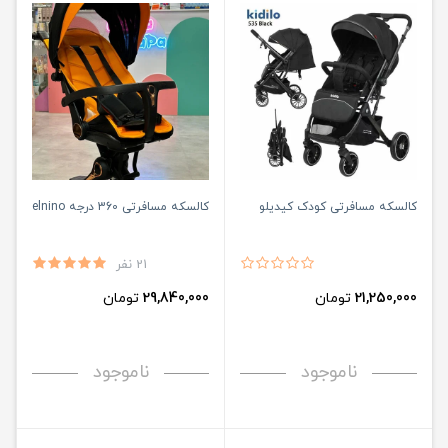
کالسکه مسافرتی کودک کیدیلو
کالسکه مسافرتی 360 درجه elnino
21 نفر
21,250,000
تومان
29,840,000
تومان
ناموجود
ناموجود