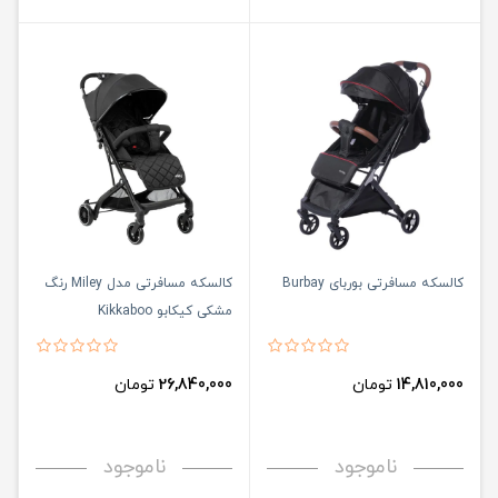
کالسکه مسافرتی بوربای Burbay
کالسکه مسافرتی مدل Miley رنگ
مشکی کیکابو Kikkaboo
14,810,000
تومان
26,840,000
تومان
ناموجود
ناموجود