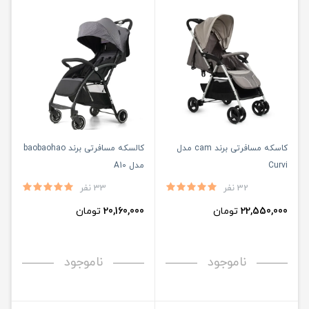
کاسکه مسافرتی برند cam مدل
کالسکه مسافرتی برند baobaohao
Curvi
مدل A10
32 نفر
33 نفر
22,550,000
تومان
20,160,000
تومان
ناموجود
ناموجود