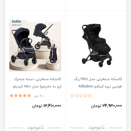
کالسکه مسافرتی مدل Fitto رنگ
کالسکه مسافرتی دسته متحرک
طوسی تیره کیکابو Kikkaboo
(رو به مادرشو) مدل 6510 کیدیلو
Kidilo
20 نفر
24,930,000
تومان
13,410,000
تومان
ناموجود
ناموجود