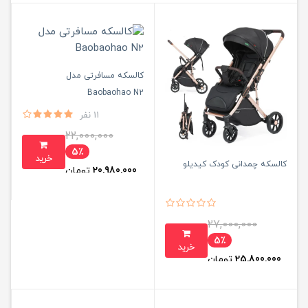
کالسکه مسافرتی مدل
Baobaohao N2
11 نفر
22,000,000
5٪
خرید
کالسکه چمدانی کودک کیدیلو
20,980,000
تومان
27,000,000
5٪
خرید
25,800,000
تومان