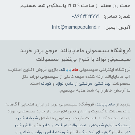
هفت روز هفته از ساعت 9 تا 21 پاسخگوی شما هستیم
شماره تماس:
08642222771
آدرس ایمیل:
Info@mamapapaland.ir
فروشگاه سیسمونی ماماپاپالند: مرجع برتر خرید
سیسمونی نوزاد با تنوع بی‌نظیر محصولات
فروشگاه اینترنتی سیسمونی
ماما
پاپا
لند
،
بازوی فروش آنلاین استارت
آپ ماماپاپالند
ارائه کننده طیف کاملی از
سیسمونی نوزاد
، مثل
محصولات:
بهداشتی
،
مراقبتی از مادر
،
نوزاد
و
کودک
است.
ما آرامش خاطر را به شما هدیه میدهیم.
بازدید از
ماماپاپالند
، فروشگاه سیسمونی برتر در ایران. انتخابی آگاهانه
با محصولات با کیفیت و ارزان. تجربه‌ای خاص از خرید سیسمونی نوزاد
را با ما تجربه کنید.
لیست خرید سیسمونی
ما شامل
شیشه شیر
،
پستانک
،
لوازم شیردهی
،
محصولات مراقبت از مادر
مثل
بالش شیر
دهی
، انواع
کرم های ضد ترک
، انواع
شوینده لباس نوزاد
، و
شامپو
و