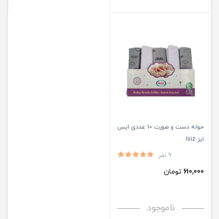
حوله دست و صورت 10 عددی ایس
ایز Isiz
9 نفر
610,000
تومان
ناموجود