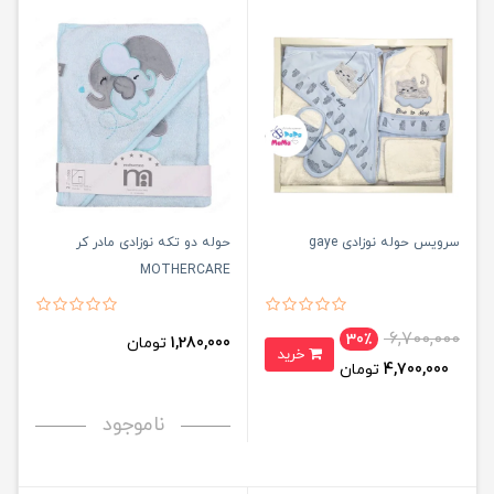
سرویس حوله نوزادی gaye
حوله دو تکه نوزادی مادر کر
MOTHERCARE
6,700,000
30٪
1,280,000
تومان
خرید
4,700,000
تومان
ناموجود