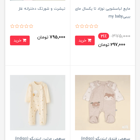
مایع لباسشویی نوزاد تا یکسال مای
تیشرت و شورتک دخترانه غاز
بیبیmy baby
375,000
21٪
795,000
تومان
خرید
خرید
297,000
تومان
سرهمی فندق ایندیگو (indigo)
سرهمی مرلین ایندیگو (indigo)