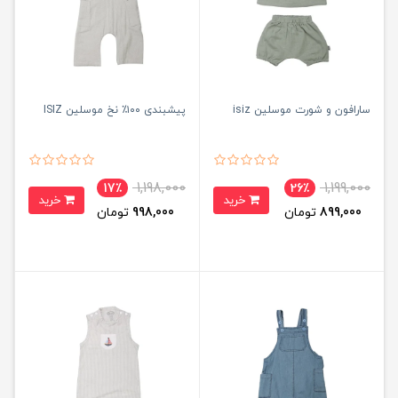
سارافون و شورت موسلین isiz
پیشبندی ۱۰۰٪ نخ موسلین ISIZ
1,198,000
1,199,000
17٪
26٪
خرید
خرید
899,000
تومان
998,000
تومان