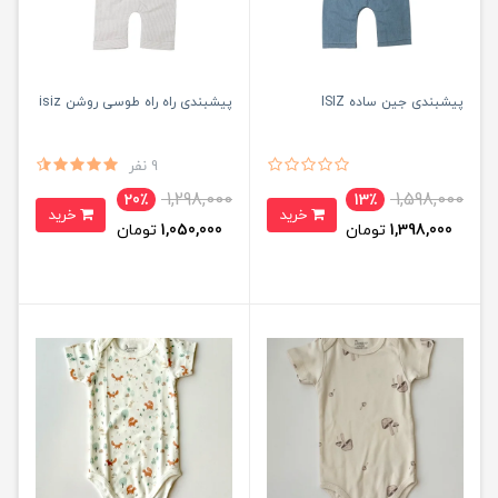
پیشبندی جین ساده ISIZ
پیشبندی راه راه طوسی روشن isiz
9 نفر
1,298,000
1,598,000
20٪
13٪
خرید
خرید
1,398,000
تومان
1,050,000
تومان