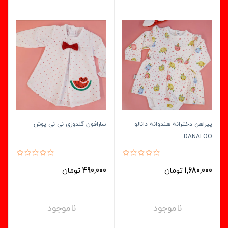
پیراهن دخترانه هندوانه دانالو
سارافون گلدوزی نی نی پوش
DANALOO
1,680,000
تومان
490,000
تومان
ناموجود
ناموجود