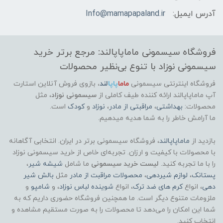
آدرس ایمیل:
Info@mamapapaland.ir
فروشگاه سیسمونی ماماپاپالند: مرجع برتر خرید
سیسمونی نوزاد با تنوع بی‌نظیر محصولات
فروشگاه اینترنتی سیسمونی
ماما
پاپا
لند
،
بازوی فروش آنلاین استارت
آپ ماماپاپالند
ارائه کننده طیف کاملی از
سیسمونی نوزاد
، مثل
محصولات:
بهداشتی
،
مراقبتی از مادر
،
نوزاد
و
کودک
است.
ما آرامش خاطر را به شما هدیه میدهیم.
بازدید از
ماماپاپالند
، فروشگاه سیسمونی برتر در ایران. انتخابی آگاهانه
با محصولات با کیفیت و ارزان. تجربه‌ای خاص از خرید سیسمونی نوزاد
را با ما تجربه کنید.
لیست خرید سیسمونی
ما شامل
شیشه شیر
،
پستانک
،
لوازم شیردهی
،
محصولات مراقبت از مادر
مثل
بالش شیر
دهی
، انواع
کرم های ضد ترک
، انواع
شوینده لباس نوزاد
، و
شامپو
و
ملزومات متنوع دیگر است. ما همچنین فروشگاه حضوری داریم که به
شما این امکان را می‌دهد تا محصولات را به صورت مستقیم مشاهده و
انتخاب کنید.