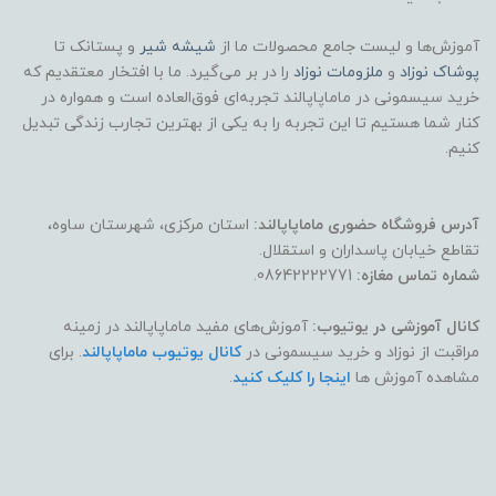
آموزش‌ها و لیست جامع محصولات ما از
شیشه شیر
و پستانک تا
پوشاک
نوزاد
و
ملزومات نوزاد
را در بر می‌گیرد. ما با افتخار معتقدیم که
خرید سیسمونی در ماماپاپالند تجربه‌ای فوق‌العاده است و همواره در
کنار شما هستیم تا این تجربه را به یکی از بهترین تجارب زندگی تبدیل
کنیم.
آدرس فروشگاه حضوری ماماپاپالند:
استان مرکزی، شهرستان ساوه،
تقاطع خیابان پاسداران و استقلال.
شماره تماس مغازه:
08642222771.
کانال آموزشی در یوتیوب:
آموزش‌های مفید ماماپاپالند در زمینه
مراقبت از نوزاد و خرید سیسمونی در
کانال یوتیوب ماماپاپالند
. برای
مشاهده آموزش ها
اینجا را کلیک کنید
.