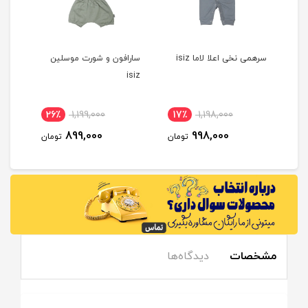
سرهمی نخی اعلا لاما isiz
سارافون و شورت موسلین
ISIZ
isiz
26٪
1,199,000
17٪
1,198,000
1
899,000
998,000
مان
تومان
تومان
مشخصات
دیدگاه‌ها