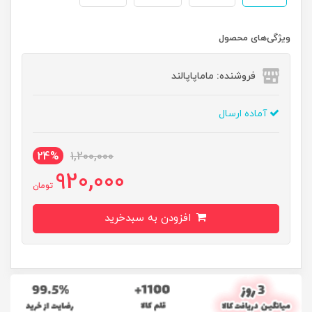
ویژگی‌های محصول
فروشنده: ماماپاپالند
آماده ارسال
24%
1,200,000
920,000
تومان
افزودن به سبدخرید