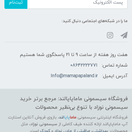
ثبت‌نام
ما را در شبکه‌های اجتماعی دنبال کنید:
هفت روز هفته از ساعت 9 تا 21 پاسخگوی شما هستیم
شماره تماس:
08642222771
آدرس ایمیل:
Info@mamapapaland.ir
فروشگاه سیسمونی ماماپاپالند: مرجع برتر خرید
سیسمونی نوزاد با تنوع بی‌نظیر محصولات
فروشگاه اینترنتی سیسمونی
ماما
پاپا
لند
،
بازوی فروش آنلاین استارت
آپ ماماپاپالند
ارائه کننده طیف کاملی از
سیسمونی نوزاد
، مثل
محصولات:
بهداشتی
،
مراقبتی از مادر
،
نوزاد
و
کودک
است.