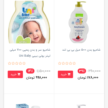
شامپو بدن 500 میل بی بی لند
شامپو سر و بدن پمپی 700 میلی
لیتر یونی بیبی Uni Baby
1,150,000
290,000
14٪
39٪
خرید
خرید
178,000
تومان
998,000
تومان