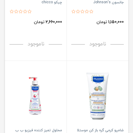
جانسون Johnson's
چیکو chicco
1,150,000
تومان
2,660,000
تومان
ناموجود
ناموجود
شامپو کرمی گره باز کن موستلا
محلول تمیز کننده فیزیو ب ب