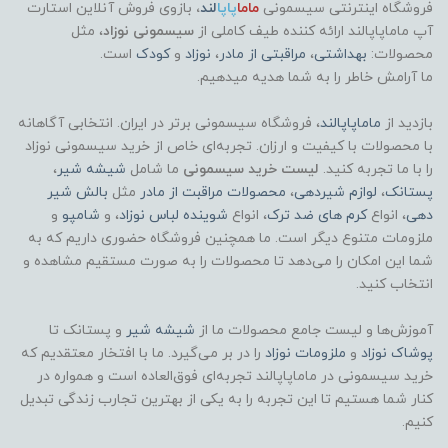
فروشگاه اینترنتی سیسمونی
ماما
پاپا
لند
،
بازوی فروش آنلاین استارت
آپ ماماپاپالند
ارائه کننده طیف کاملی از
سیسمونی نوزاد
، مثل
محصولات:
بهداشتی
،
مراقبتی از مادر
،
نوزاد
و
کودک
است.
ما آرامش خاطر را به شما هدیه میدهیم.
بازدید از
ماماپاپالند
، فروشگاه سیسمونی برتر در ایران. انتخابی آگاهانه
با محصولات با کیفیت و ارزان. تجربه‌ای خاص از خرید سیسمونی نوزاد
را با ما تجربه کنید.
لیست خرید سیسمونی
ما شامل
شیشه شیر
،
پستانک
،
لوازم شیردهی
،
محصولات مراقبت از مادر
مثل
بالش شیر
دهی
، انواع
کرم های ضد ترک
، انواع
شوینده لباس نوزاد
، و
شامپو
و
ملزومات متنوع دیگر است. ما همچنین فروشگاه حضوری داریم که به
شما این امکان را می‌دهد تا محصولات را به صورت مستقیم مشاهده و
انتخاب کنید.
آموزش‌ها و لیست جامع محصولات ما از
شیشه شیر
و پستانک تا
پوشاک
نوزاد
و
ملزومات نوزاد
را در بر می‌گیرد. ما با افتخار معتقدیم که
خرید سیسمونی در ماماپاپالند تجربه‌ای فوق‌العاده است و همواره در
کنار شما هستیم تا این تجربه را به یکی از بهترین تجارب زندگی تبدیل
کنیم.