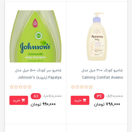
شامپو کودک ۳۰۰ میل مدل
شامپو سر کودک ۵۰۰ میل مدل
Calming Comfort Aveeno
Papatya (بابونه) Johnson's
1,070,000
820,000
8٪
3٪
خرید
خرید
798,000
تومان
990,000
تومان