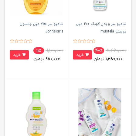
شامپو سر و بدن کودک 200 میل
شامپو سر ۷۵۰ میل جانسون
موستلا mustela
Johnson’s
1,100,000
2,460,000
11٪
40٪
خرید
خرید
1,480,000
تومان
980,000
تومان