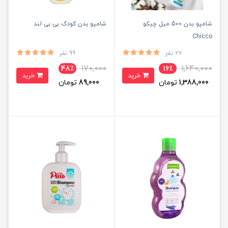
شامپو بدن 500 میل چیکو
شامپو بدن کودک بی بی لند
Chicco
26 نفر
99 نفر
170,000
1,640,000
48٪
16٪
خرید
خرید
1,388,000
تومان
89,000
تومان