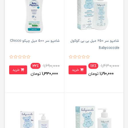
شامپو سر 250 میل بی بی کوکول
شامپو سر 500 میل چیکو Chicco
Babycoccole
1,690,000
1,430,000
22٪
17٪
خرید
خرید
1,190,000
تومان
1,330,000
تومان