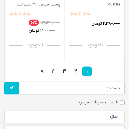
Mustela
پوست حساس 300 میلی لیتر
موستلا Mustela
3,130,000
62٪
2,380,000
تومان
1,200,000
تومان
ناموجود
ناموجود
4
3
2
1
فقط محصولات موجود
اندازه