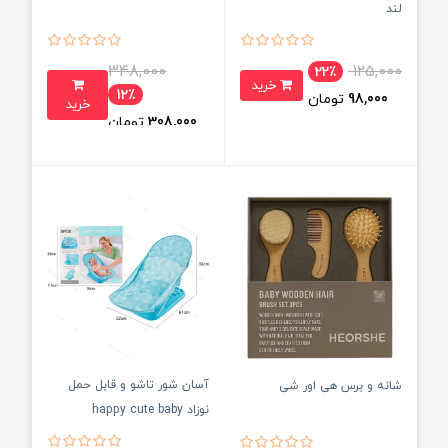
لند
348,000
125,000
22٪
خرید
12٪
98,000
تومان
خرید
308,000
تومان
آسان شور تاشو و قابل حمل
شانه و برس هی اور شی
نوزاد happy cute baby