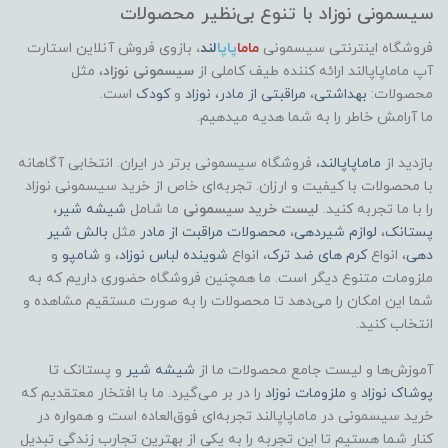
سیسمونی نوزاد با تنوع بی‌نظیر محصولات
فروشگاه اینترنتی سیسمونی
ماما
پاپا
لند
،
بازوی فروش آنلاین استارت
آپ ماماپاپالند
ارائه کننده طیف کاملی از
سیسمونی نوزاد
، مثل
محصولات:
بهداشتی
،
مراقبتی از مادر
،
نوزاد
و
کودک
است.
ما آرامش خاطر را به شما هدیه میدهیم.
بازدید از
ماماپاپالند
، فروشگاه سیسمونی برتر در ایران. انتخابی آگاهانه
با محصولات با کیفیت و ارزان. تجربه‌ای خاص از خرید سیسمونی نوزاد
را با ما تجربه کنید.
لیست خرید سیسمونی
ما شامل
شیشه شیر
،
پستانک
،
لوازم شیردهی
،
محصولات مراقبت از مادر
مثل
بالش شیر
دهی
، انواع
کرم های ضد ترک
، انواع
شوینده لباس نوزاد
، و
شامپو
و
ملزومات متنوع دیگر است. ما همچنین فروشگاه حضوری داریم که به
شما این امکان را می‌دهد تا محصولات را به صورت مستقیم مشاهده و
انتخاب کنید.
آموزش‌ها و لیست جامع محصولات ما از
شیشه شیر
و پستانک تا
پوشاک
نوزاد
و
ملزومات نوزاد
را در بر می‌گیرد. ما با افتخار معتقدیم که
خرید سیسمونی در ماماپاپالند تجربه‌ای فوق‌العاده است و همواره در
کنار شما هستیم تا این تجربه را به یکی از بهترین تجارب زندگی تبدیل