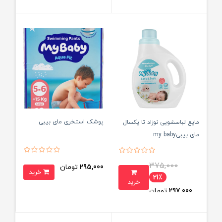
پوشک استخری مای بیبی
مایع لباسشویی نوزاد تا یکسال
مای بیبیmy baby
375,000
295,000
تومان
خرید
21٪
خرید
297,000
تومان