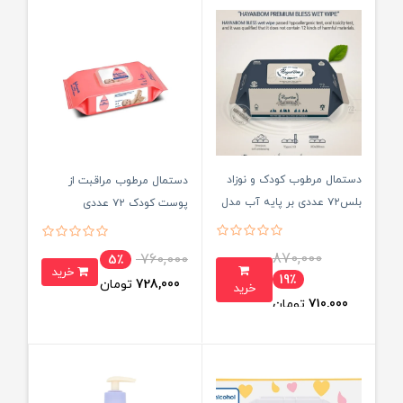
دستمال مرطوب کودک و نوزاد
دستمال مرطوب مراقبت از
بلس۷۲ عددی بر پایه آب مدل
پوست کودک ۷۲ عددی
کره‌ای Korean Wet Wipes
Johnson's
870,000
760,000
5٪
خرید
19٪
728,000
تومان
خرید
710,000
تومان