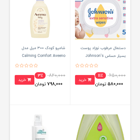
دستمال مرطوب نوزاد پوست
شامپو کودک ۳۰۰ میل مدل
بسیار حساس Johnson's
Calming Comfort Aveeno
820,000
650,000
3٪
11٪
خرید
خرید
580,000
تومان
798,000
تومان