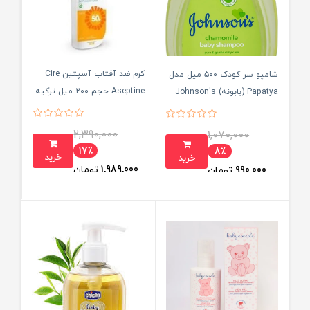
کرم ضد آفتاب آسپتین Cire
شامپو سر کودک ۵۰۰ میل مدل
Aseptine حجم ۲۰۰ میل ترکیه
Papatya (بابونه) Johnson's
ای
2,390,000
1,070,000
17٪
8٪
خرید
خرید
1,989,000
تومان
990,000
تومان