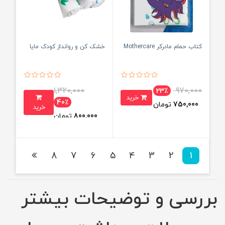
کتاب حمام مادرکر Mothercare
خشک کن و روانداز کودک مایا
1,320,000
970,000
23٪
خرید
40٪
750,000
تومان
خرید
800,000
تومان
8
7
6
5
4
3
2
1
بررسی و توضیحات بیشتر