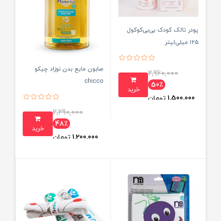
پودر تالک کودک بی‌بی‌کوکول
۱۲۵ میلی‌لیتر
صابون مایع بدن نوزاد چیکو
2,960,000
chicco
50٪
خرید
1,500,000
تومان
2,290,000
48٪
خرید
1,200,000
تومان