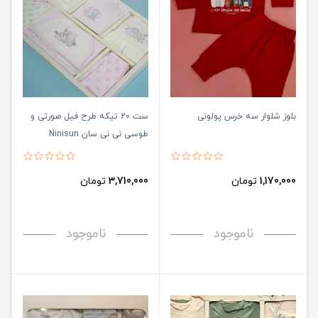
بلوز شلوار سه خرس پولونی
ست 20 تیکه طرح فیل صورتی و
طوسی نی نی سان Ninisun
1,170,000
تومان
3,710,000
تومان
ناموجود
ناموجود