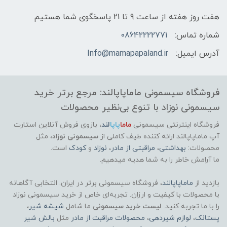
هفت روز هفته از ساعت 9 تا 21 پاسخگوی شما هستیم
شماره تماس:
08642222771
آدرس ایمیل:
Info@mamapapaland.ir
فروشگاه سیسمونی ماماپاپالند: مرجع برتر خرید
سیسمونی نوزاد با تنوع بی‌نظیر محصولات
فروشگاه اینترنتی سیسمونی
ماما
پاپا
لند
،
بازوی فروش آنلاین استارت
آپ ماماپاپالند
ارائه کننده طیف کاملی از
سیسمونی نوزاد
، مثل
محصولات:
بهداشتی
،
مراقبتی از مادر
،
نوزاد
و
کودک
است.
ما آرامش خاطر را به شما هدیه میدهیم.
بازدید از
ماماپاپالند
، فروشگاه سیسمونی برتر در ایران. انتخابی آگاهانه
با محصولات با کیفیت و ارزان. تجربه‌ای خاص از خرید سیسمونی نوزاد
را با ما تجربه کنید.
لیست خرید سیسمونی
ما شامل
شیشه شیر
،
پستانک
،
لوازم شیردهی
،
محصولات مراقبت از مادر
مثل
بالش شیر