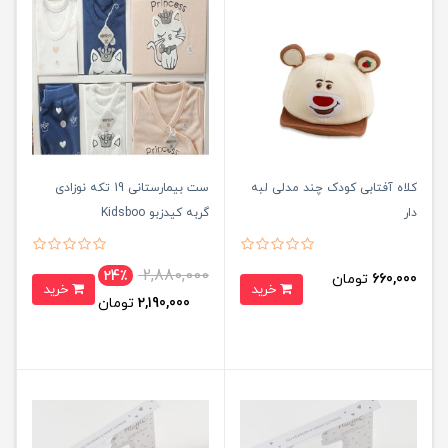
کلاه آفتابی کودک چند مدلی لبه
ست بیمارستانی 19 تکه نوزادی
دار
گربه کیدزبو Kidsboo
2,880,000
24٪
660,000
تومان
خرید
خرید
2,190,000
تومان