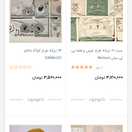
ست 20 تیکه طرح خرس و فضا نی
13 تیکه طرح کوآلا دانالو
نی سان Ninisun
DANALOO
1 نفر
3,710,000
تومان
3,560,000
تومان
ناموجود
ناموجود