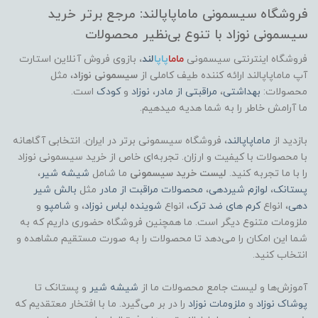
فروشگاه سیسمونی ماماپاپالند: مرجع برتر خرید
سیسمونی نوزاد با تنوع بی‌نظیر محصولات
فروشگاه اینترنتی سیسمونی
ماما
پاپا
لند
،
بازوی فروش آنلاین استارت
آپ ماماپاپالند
ارائه کننده طیف کاملی از
سیسمونی نوزاد
، مثل
محصولات:
بهداشتی
،
مراقبتی از مادر
،
نوزاد
و
کودک
است.
ما آرامش خاطر را به شما هدیه میدهیم.
بازدید از
ماماپاپالند
، فروشگاه سیسمونی برتر در ایران. انتخابی آگاهانه
با محصولات با کیفیت و ارزان. تجربه‌ای خاص از خرید سیسمونی نوزاد
را با ما تجربه کنید.
لیست خرید سیسمونی
ما شامل
شیشه شیر
،
پستانک
،
لوازم شیردهی
،
محصولات مراقبت از مادر
مثل
بالش شیر
دهی
، انواع
کرم های ضد ترک
، انواع
شوینده لباس نوزاد
، و
شامپو
و
ملزومات متنوع دیگر است. ما همچنین فروشگاه حضوری داریم که به
شما این امکان را می‌دهد تا محصولات را به صورت مستقیم مشاهده و
انتخاب کنید.
آموزش‌ها و لیست جامع محصولات ما از
شیشه شیر
و پستانک تا
پوشاک
نوزاد
و
ملزومات نوزاد
را در بر می‌گیرد. ما با افتخار معتقدیم که