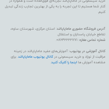
خرید سیسمونی در ماماپاپالند تجربه‌ای فوق‌العاده است و همواره در
کنار شما هستیم تا این تجربه را به یکی از بهترین تجارب زندگی تبدیل
کنیم.
آدرس فروشگاه حضوری ماماپاپالند:
استان مرکزی، شهرستان ساوه،
تقاطع خیابان پاسداران و استقلال.
شماره تماس مغازه:
08642222771.
کانال آموزشی در یوتیوب:
آموزش‌های مفید ماماپاپالند در زمینه
مراقبت از نوزاد و خرید سیسمونی در
کانال یوتیوب ماماپاپالند
. برای
مشاهده آموزش ها
اینجا را کلیک کنید
.