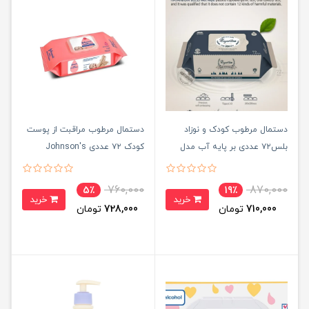
دستمال مرطوب کودک و نوزاد
دستمال مرطوب مراقبت از پوست
بلس۷۲ عددی بر پایه آب مدل
کودک ۷۲ عددی Johnson's
کره‌ای Korean Wet Wipes
760,000
870,000
5٪
19٪
خرید
خرید
710,000
تومان
728,000
تومان