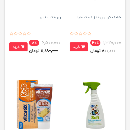
خشک کن و روانداز کودک مایا
روروئک مکس
6,500,000
1,320,000
8٪
40٪
خرید
خرید
800,000
تومان
5,980,000
تومان