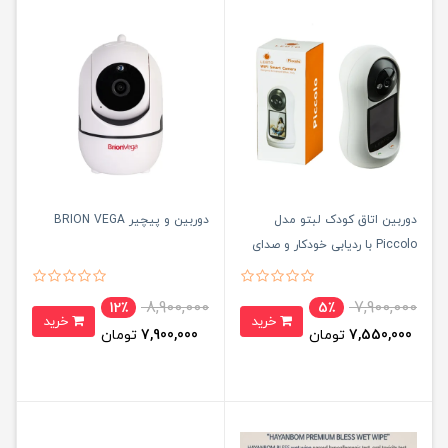
دوربین اتاق کودک لبتو مدل
دوربین و پیچیر BRION VEGA
Piccolo با ردیابی خودکار و صدای
دو طرفه
8,900,000
7,900,000
12٪
5٪
خرید
خرید
7,550,000
تومان
7,900,000
تومان