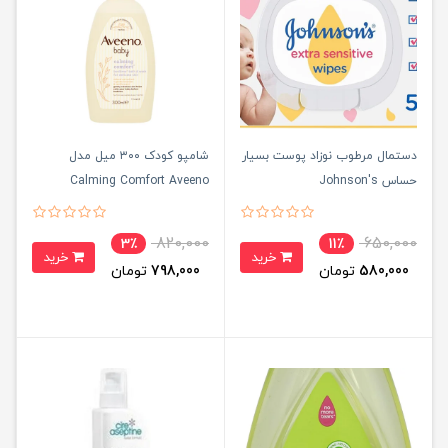
دستمال مرطوب نوزاد پوست بسیار
شامپو کودک ۳۰۰ میل مدل
حساس Johnson's
Calming Comfort Aveeno
820,000
650,000
3٪
11٪
خرید
خرید
580,000
تومان
798,000
تومان