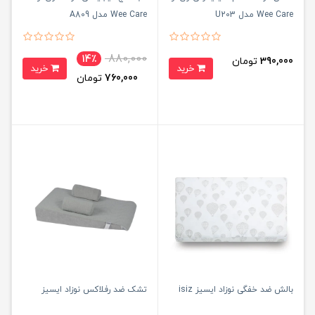
Wee Care مدل U203
Wee Care مدل A809
880,000
14٪
390,000
تومان
خرید
خرید
760,000
تومان
بالش ضد خفگی نوزاد ایسیز isiz
تشک ضد رفلاکس نوزاد ایسیز