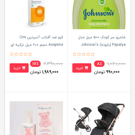
شامپو سر کودک ۵۰۰ میل مدل
کرم ضد آفتاب آسپتین Cire
Papatya (بابونه) Johnson's
Aseptine حجم ۲۰۰ میل ترکیه ای
2,390,000
1,070,000
17٪
8٪
خرید
خرید
990,000
تومان
1,989,000
تومان