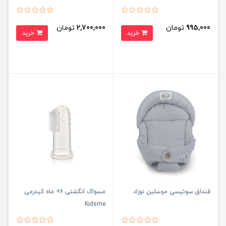
995,000
تومان
2,700,000
تومان
خرید
خرید
قنداق سوئیسی موسلین نوزاد
مسواک انگشتی 6+ ماه کیدزمی
Kidsme