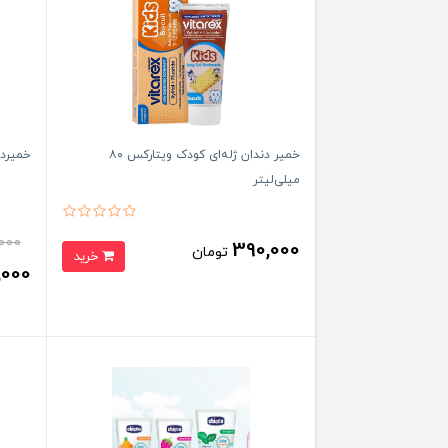
خمیر دندان ژله‌ای کودک ویتارکس ۸۰
خمیردندا
میلی‌لیتر
000
390,000
تومان
خرید
,000