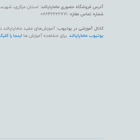
آدرس فروشگاه حضوری ماماپاپالند:
استان مرکزی، شهرستان
شماره تماس مغازه:
08642222771.
کانال آموزشی در یوتیوب:
آموزش‌های مفید ماماپاپالند د
یوتیوب ماماپاپالند
. برای مشاهده آموزش ها
اینجا را کلیک