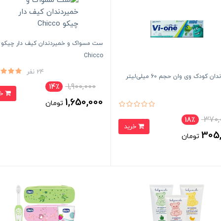
ست مسواک و خمیردندان کیف دار چیکو
Chicco
24 نفر
ن کودک وی وان حجم 60 میلی‌لیتر
1,900,000
14٪
خرید
1,650,000
تومان
370,
18٪
خرید
305
تومان