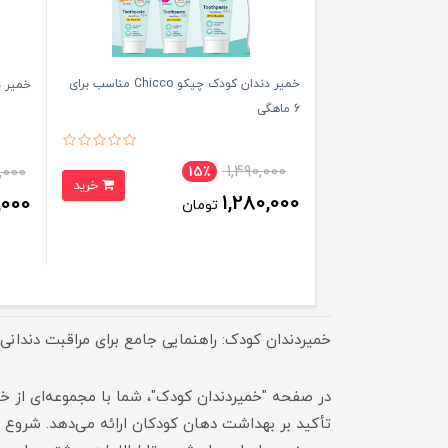
خمیر دندان کودک چیکو Chicco مناسب برای
خمیر دند
6 ماهگی
1,490,000
,000
15٪
خرید
1,280,000
,000
تومان
خمیردندان کودک: راهنمایی جامع برای مراقبت دندانی 
در صفحه "خمیردندان کودک"، شما با مجموعه‌ای از خم
تأکید بر بهداشت دهان کودکان ارائه می‌دهد. شروع مر