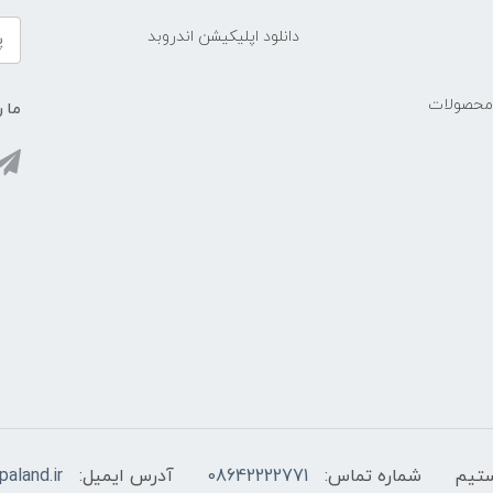
دانلود اپلیکیشن اندروبد
 محصولات
ما ر
شماره تماس:
08642222771
آدرس ایمیل:
aland.ir