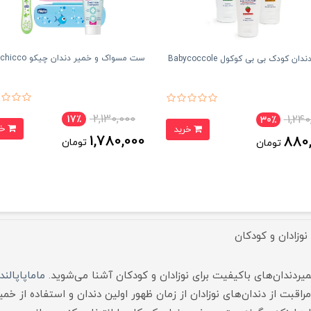
ست مسواک و خمیر دندان چیکو chicco
ان کودک بی بی کوکول Babycoccole
2,130,000
1,240
17٪
30٪
خرید
خرید
1,780,000
880
تومان
تومان
نوزادان و کودکان
یردندان‌های باکیفیت برای نوزادان و کودکان آشنا می‌شوید.
ماماپاپالند
اقبت از دندان‌های نوزادان از زمان ظهور اولین دندان و استفاده از خم