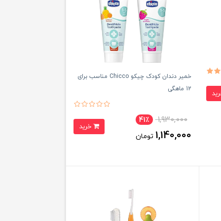
خمیر دندان کودک چیکو Chicco مناسب برای
12 ماهگی
1,930,000
41٪
خرید
1,140,000
تومان