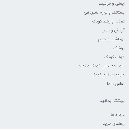
اثرات:
ایمنی و مراقبت
پستانک و لوازم شیردهی
پاک‌کنندگی ملایم و مؤثر دندان‌ها
تغذیه و رشد کودک
گردش و سفر
نرم کردن لثه‌های حساس
بهداشت و حمام
تجربه مسواک زدن لذت‌بخش برای کودک
پوشاک
خواب کودک
روش استفاده:
شوینده لباس کودک و نوزاد
ملزومات اتاق کودک
مقدار بسیار کم (به اندازه یک نخود) روی
مسواک کودک
تماس با ما
استفاده روزانه صبح و شب
بیشتر بدانید
موارد احتیاط:
درباره ما
راهنمای خرید
دور از دسترس کودکان بدون نظارت بزرگسالان