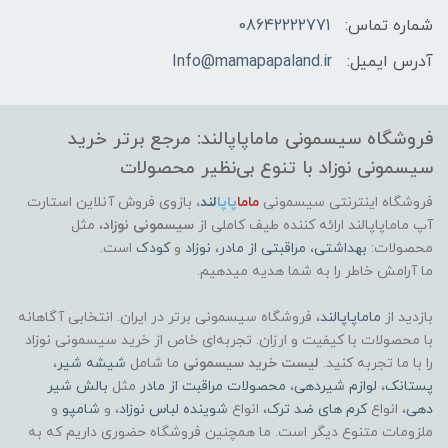
شماره تماس:
08642222771
آدرس ایمیل:
Info@mamapapaland.ir
فروشگاه سیسمونی ماماپاپالند: مرجع برتر خرید
سیسمونی نوزاد با تنوع بی‌نظیر محصولات
فروشگاه اینترنتی سیسمونی
ماما
پاپا
لند
،
بازوی فروش آنلاین استارت
آپ ماماپاپالند
ارائه کننده طیف کاملی از
سیسمونی نوزاد
، مثل
محصولات:
بهداشتی
،
مراقبتی از مادر
،
نوزاد
و
کودک
است.
ما آرامش خاطر را به شما هدیه میدهیم.
بازدید از
ماماپاپالند
، فروشگاه سیسمونی برتر در ایران. انتخابی آگاهانه
با محصولات با کیفیت و ارزان. تجربه‌ای خاص از خرید سیسمونی نوزاد
را با ما تجربه کنید.
لیست خرید سیسمونی
ما شامل
شیشه شیر
،
پستانک
،
لوازم شیردهی
،
محصولات مراقبت از مادر
مثل
بالش شیر
دهی
، انواع
کرم های ضد ترک
، انواع
شوینده لباس نوزاد
، و
شامپو
و
ملزومات متنوع دیگر است. ما همچنین فروشگاه حضوری داریم که به