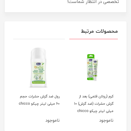
تخصصی در انتظار شماست!
محصولات مرتبط
کرم (رولان قلمی) بعد از
رول ضد گزش حشرات حجم
محاف
گزش حشرات (ضد گزش) 10
60 میلی لیتر چیکو chicco
طرح خر
میلی لیتر چیکو chicco
ناموجود
ناموجود
نام