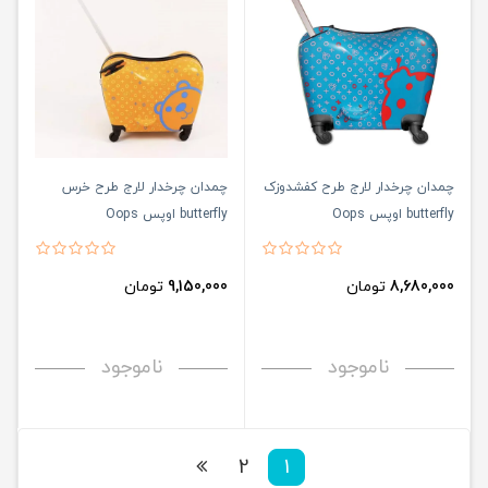
چمدان چرخدار لارج طرح کفشدوزک
چمدان چرخدار لارج طرح خرس
butterfly اوپس Oops
butterfly اوپس Oops
8,680,000
تومان
9,150,000
تومان
ناموجود
ناموجود
2
1