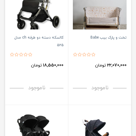
تخت و پارک بیب Babe
کالسکه دسته دو طرفه ch مدل
۵۲۵
22,070,000
تومان
18,550,000
تومان
ناموجود
ناموجود