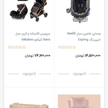
صندلی ماشین مدل Nextfit
سرویس کالسکه و کریر مدل
اسپرینگ Espring
Sierra کیکابو kikkaboo
14,520,000
تومان
74,620,000
تومان
ناموجود
ناموجود