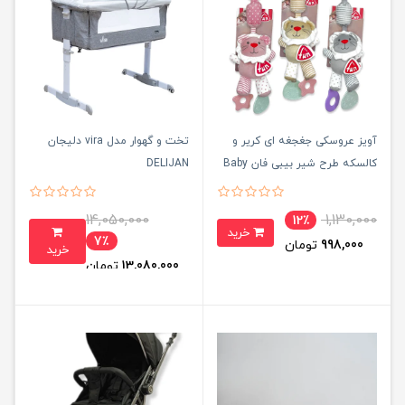
آویز عروسکی جغجغه ای کریر و
تخت و گهوار مدل vira دلیجان
کالسکه طرح شیر بیبی فان Baby
DELIJAN
Fun
14,050,000
1,130,000
12٪
خرید
7٪
998,000
تومان
خرید
13,080,000
تومان