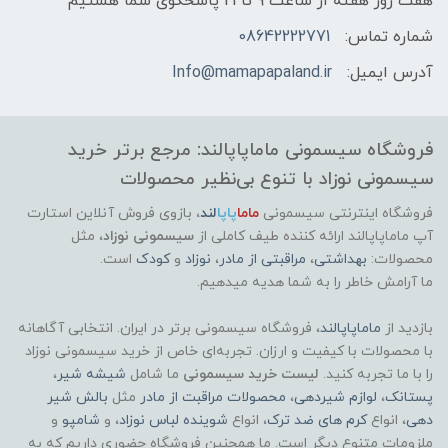
هفت روز هفته از ساعت 9 تا 21 پاسخگوی شما هستیم
شماره تماس:
08642222771
آدرس ایمیل:
Info@mamapapaland.ir
فروشگاه سیسمونی ماماپاپالند: مرجع برتر خرید
سیسمونی نوزاد با تنوع بی‌نظیر محصولات
فروشگاه اینترنتی سیسمونی
ماما
پاپا
لند
،
بازوی فروش آنلاین استارت
آپ ماماپاپالند
ارائه کننده طیف کاملی از
سیسمونی نوزاد
، مثل
محصولات:
بهداشتی
،
مراقبتی از مادر
،
نوزاد
و
کودک
است.
ما آرامش خاطر را به شما هدیه میدهیم.
بازدید از
ماماپاپالند
، فروشگاه سیسمونی برتر در ایران. انتخابی آگاهانه
با محصولات با کیفیت و ارزان. تجربه‌ای خاص از خرید سیسمونی نوزاد
را با ما تجربه کنید.
لیست خرید سیسمونی
ما شامل
شیشه شیر
،
پستانک
،
لوازم شیردهی
،
محصولات مراقبت از مادر
مثل
بالش شیر
دهی
، انواع
کرم های ضد ترک
، انواع
شوینده لباس نوزاد
، و
شامپو
و
ملزومات متنوع دیگر است. ما همچنین فروشگاه حضوری داریم که به