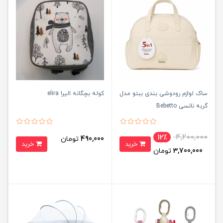
ساک لوازم رودوشی بندی ببتو مدل
کوله بچگانه الیرا elira
گربه نانسی Bebetto
4,200,000
12٪
490,000
تومان
خرید
خرید
3,700,000
تومان