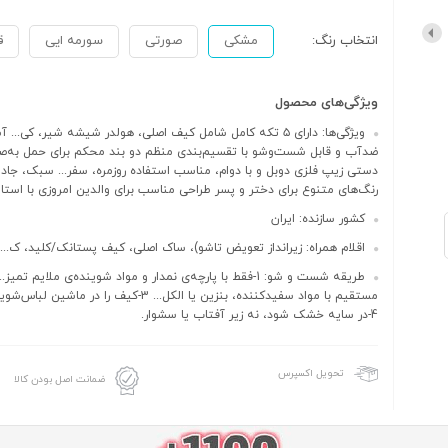
انتخاب رنگ:
مشکی
صورتی
سورمه ایی
ق
ویژگی‌های محصول
ویژگی‌ها: دارای ۵ تکه کامل شامل کیف اصلی، هولدر شیشه شیر، کی...
ضدآب و قابل شست‌وشو با تقسیم‌بندی منظم دو بند محکم برای حمل به‌ص
دستی زیپ فلزی دوبل و با دوام، مناسب استفاده روزمره، سفر... سبک، جادا
رنگ‌های متنوع برای دختر و پسر طراحی مناسب برای والدین امروزی با است
کشور سازنده: ایران
اقلام همراه: زیرانداز تعویض تاشو)، ساک اصلی، کیف پستانک/کلید، ک...
مستقیم با مواد سفیدکننده، بنزین یا الکل... 3-کیف را در ما
4-در سایه خشک شود، نه زیر آفتاب یا سشوار.
تحویل اکسپرس
ضمانت اصل بودن کالا