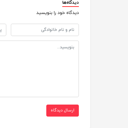
دیدگاه‌ها
دیدگاه خود را بنویسید
ط
ای
کشور سازنده
ز
اقلام همراه
1-فقط با پارچه‌ی نمدار و مواد شوینده‌ی ملایم تمیز شود.
طریقه شست و شو
2-از تماس مستقیم با مواد سفیدکننده، بنزین یا الک
3-کیف را در ماشین لباس‌
4-در سایه خشک شود، نه زیر
ارسال دیدگاه