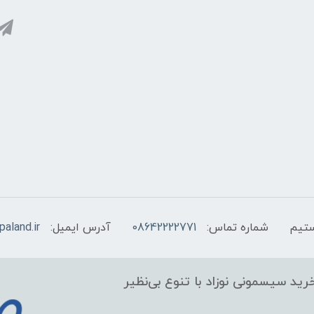
شماره تماس:
08642222771
آدرس ایمیل:
aland.ir
ید سیسمونی نوزاد با تنوع بی‌نظیر