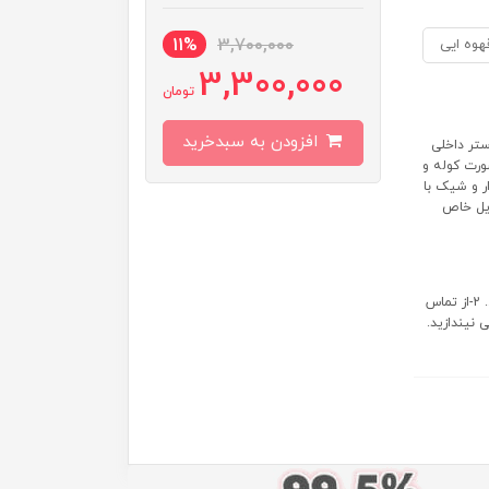
11%
3,700,000
هوه ایی
3,300,000
تومان
افزودن به سبدخرید
 آستر داخلی
ورت کوله و
ر و شیک با
ایل خاص
طریقه شست و شو: 1-فقط با پارچه‌ی نمدار و مواد شوینده‌ی ملایم تمیز... 2-از تماس
شین لباس‌شویی نیندازید.