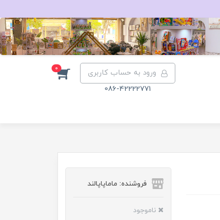
0
ورود به حساب کاربری
086-42222771
فروشنده: ماماپاپالند
ناموجود