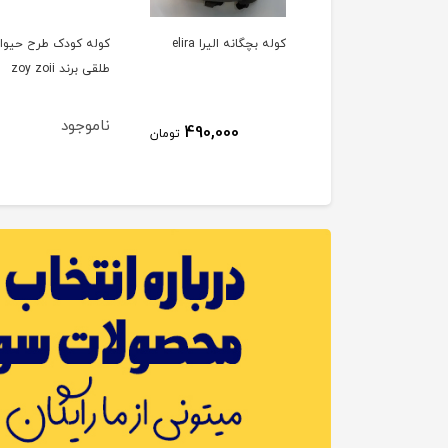
 لوازم کوله خرس رنگی
کوله بچگانه الیرا elira
کوله کودک طرح حیوا
 چرم ببتو Bebetto
طلقی برند zoy zoii
وجود
ناموجود
490,000
تومان