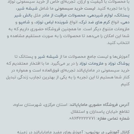
با محصولات با کیفیت و ارزان. تجربه‌ای خاص از خرید سیسمونی نوزاد
را با ما تجربه کنید.
لیست خرید سیسمونی
ما شامل
شیشه شیر
،
پستانک
،
لوازم شیردهی
،
محصولات مراقبت از مادر
مثل
بالش شیر
دهی
، انواع
کرم های ضد ترک
، انواع
شوینده لباس نوزاد
، و
شامپو
و
ملزومات متنوع دیگر است. ما همچنین فروشگاه حضوری داریم که به
شما این امکان را می‌دهد تا محصولات را به صورت مستقیم مشاهده و
انتخاب کنید.
آموزش‌ها و لیست جامع محصولات ما از
شیشه شیر
و پستانک تا
پوشاک
نوزاد
و
ملزومات نوزاد
را در بر می‌گیرد. ما با افتخار معتقدیم که
خرید سیسمونی در ماماپاپالند تجربه‌ای فوق‌العاده است و همواره در
کنار شما هستیم تا این تجربه را به یکی از بهترین تجارب زندگی تبدیل
کنیم.
آدرس فروشگاه حضوری ماماپاپالند:
استان مرکزی، شهرستان ساوه،
تقاطع خیابان پاسداران و استقلال.
شماره تماس مغازه:
08642222771.
کانال آموزشی در یوتیوب:
آموزش‌های مفید ماماپاپالند در زمینه