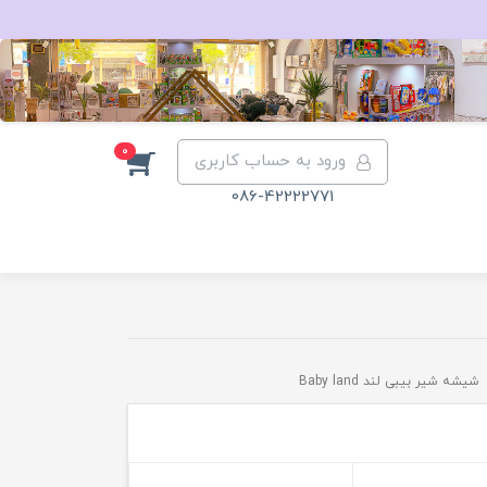
0
ورود به حساب کاربری
086-42222771
شیشه شیر بیبی لند Baby land