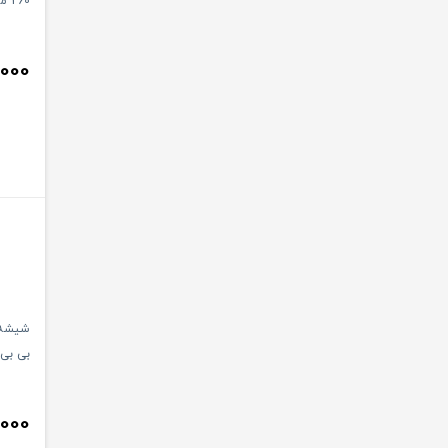
260 میل پینو بیبی
,000
شیشه 
بی بی لند 
,000