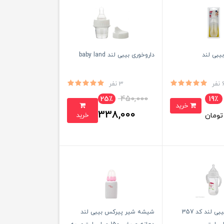
بیبی لند
داروخوری بیبی لند baby land
نفر
3 نفر
450,000
25٪
19٪
خرید
338,000
خرید
ومان
تومان
شیشه شیر بیبی لند کد 357
شیشه شیر پیرکس بیبی لند