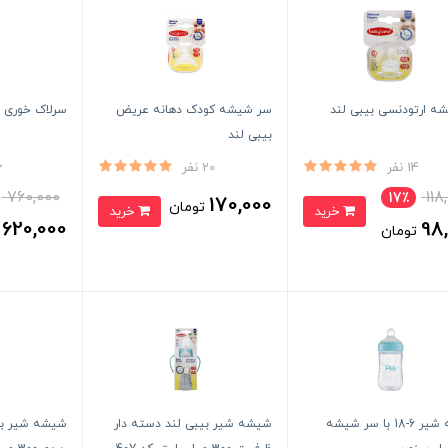
ه ارتودنسی بیبی لند
سر شیشه کودک دهانه عریض
سرلاک‌ خوری 
بیبی لند
14 نفر
20 نفر
6 
760,000
118
17٪
170,000
تومان
خرید
خرید
620,000
98
تومان
ت
شیشه شیر 6-18 با سر شیشه
شیشه شیر بیبی لند دسته دار