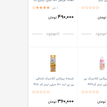
دهانه عریض 150 میلی لیتری به
همراه کاور
1 نفر
490,000
ومان
تومان
اموجود
ناموجود
یرکس کلاسیک بی
شیشه پیرکس کلاسیک فندقی
بی بی لند 120 میلی لیتر کد 468
360,000
تومان
تومان