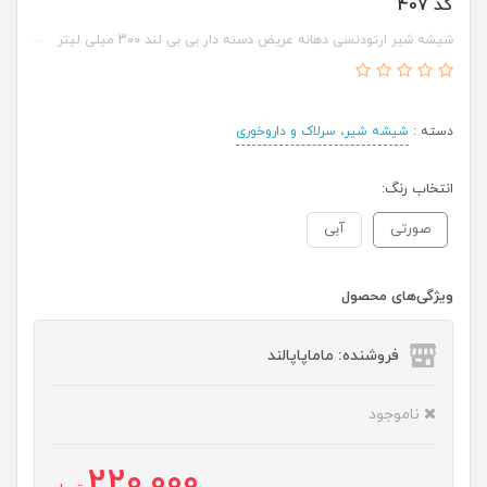
کد 407
شیشه شیر ارتودنسی دهانه عریض دسته دار بی بی لند 300 میلی لیتر
دسته :
شیشه شیر، سرلاک و داروخوری
انتخاب رنگ:
صورتی
آبی
ویژگی‌های محصول
فروشنده: ماماپاپالند
ناموجود
220,000