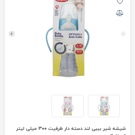
شیشه شیر بیبی لند دسته دار ظرفیت 300 میلی لیتر