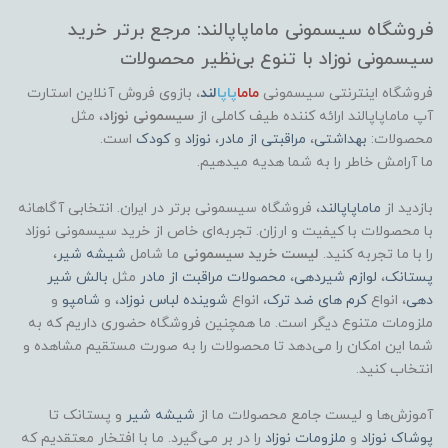
فروشگاه سیسمونی ماماپاپالند: مرجع برتر خرید
سیسمونی نوزاد با تنوع بی‌نظیر محصولات
فروشگاه اینترنتی سیسمونی
ماما
پاپا
لند
،
بازوی فروش آنلاین استارت
آپ ماماپاپالند
ارائه کننده طیف کاملی از
سیسمونی نوزاد
، مثل
محصولات:
بهداشتی
،
مراقبتی از مادر
،
نوزاد
و
کودک
است.
ما آرامش خاطر را به شما هدیه میدهیم.
بازدید از
ماماپاپالند
، فروشگاه سیسمونی برتر در ایران. انتخابی آگاهانه
با محصولات با کیفیت و ارزان. تجربه‌ای خاص از خرید سیسمونی نوزاد
را با ما تجربه کنید.
لیست خرید سیسمونی
ما شامل
شیشه شیر
،
پستانک
،
لوازم شیردهی
،
محصولات مراقبت از مادر
مثل
بالش شیر
دهی
، انواع
کرم های ضد ترک
، انواع
شوینده لباس نوزاد
، و
شامپو
و
ملزومات متنوع دیگر است. ما همچنین فروشگاه حضوری داریم که به
شما این امکان را می‌دهد تا محصولات را به صورت مستقیم مشاهده و
انتخاب کنید.
آموزش‌ها و لیست جامع محصولات ما از
شیشه شیر
و پستانک تا
پوشاک
نوزاد
و
ملزومات نوزاد
را در بر می‌گیرد. ما با افتخار معتقدیم که