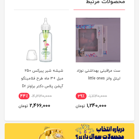
محصولات مرتبط
شیرخوری پیرکس نچرال 270
ست مراقبتی بهداشتی نوزاد
شیشه شیر پیرکس 250
لیتل وانز little ones
میل +3 ماه طرح فلامینگو
میلی
آپشن پلاس دکتر براونز Dr
isil
Browns
44٪
4,330,000
29٪
1,730,000
5
2,466,000
1,240,000
مان
تومان
تومان