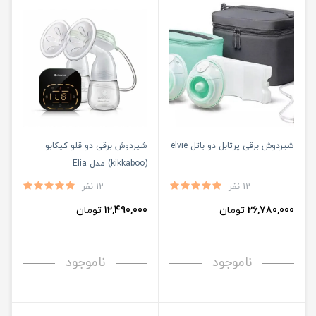
شیردوش برقی پرتابل دو باتل elvie
شیردوش برقی دو قلو کیکابو
(kikkaboo) مدل Elia
12 نفر
12 نفر
26,780,000
تومان
12,490,000
تومان
ناموجود
ناموجود