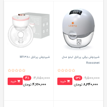
شیردوش برقی پرتابل لبتو مدل
شیردوش پرتابل MY-380
Rossoneri
4,850,000
9,500,000
4٪
13٪
خرید
خرید
8,340,000
تومان
4,660,000
تومان