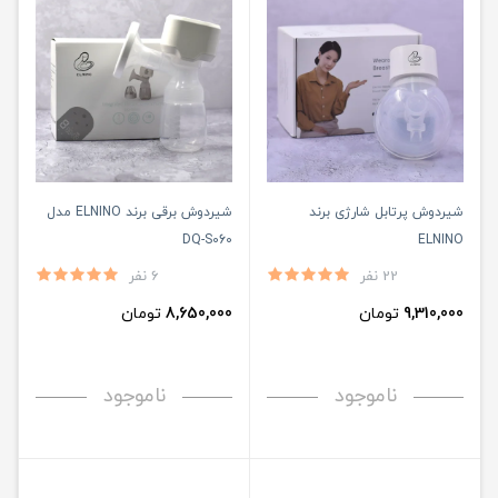
شیردوش‌ پرتابل شارژی برند
شیردوش‌ برقی برند ELNINO مدل
DQ-S060
ELNINO
22 نفر
6 نفر
9,310,000
تومان
8,650,000
تومان
ناموجود
ناموجود