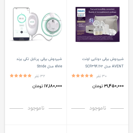
شیردوش برقی دوتایی اونت
شیردوش برقی پرتابل تکی برند
AVENT مدل SCF394/62
elvie مدل Stride
30 نفر
32 نفر
31,450,000
تومان
17,180,000
تومان
ناموجود
ناموجود