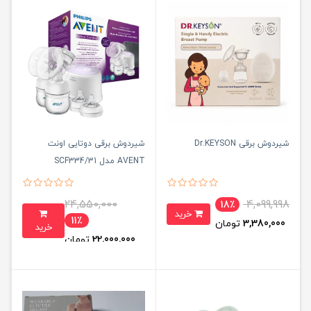
شیردوش برقی Dr.KEYSON
شیردوش برقی دوتایی اونت
AVENT مدل SCF334/31
24,550,000
4,099,998
18٪
خرید
11٪
3,380,000
تومان
خرید
22,000,000
تومان