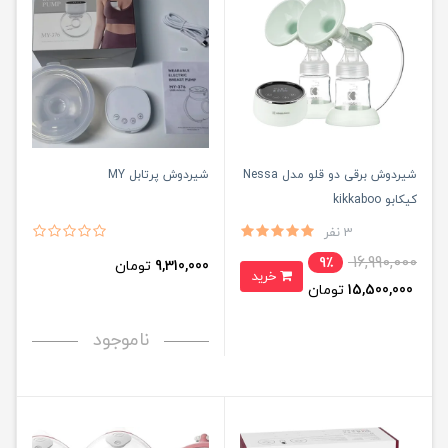
شیردوش برقی دو قلو مدل Nessa
شیردوش پرتابل MY
کیکابو kikkaboo
3 نفر
16,990,000
9٪
9,310,000
تومان
خرید
15,500,000
تومان
ناموجود