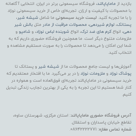
بازدید از
ماماپاپالند
، فروشگاه سیسمونی برتر در ایران. انتخابی آگاهانه
با محصولات با کیفیت و ارزان. تجربه‌ای خاص از خرید سیسمونی نوزاد
را با ما تجربه کنید.
لیست خرید سیسمونی
ما شامل
شیشه شیر
،
پستانک
،
لوازم شیردهی
،
محصولات مراقبت از مادر
مثل
بالش شیر
دهی
، انواع
کرم های ضد ترک
، انواع
شوینده لباس نوزاد
، و
شامپو
و
ملزومات متنوع دیگر است. ما همچنین فروشگاه حضوری داریم که به
شما این امکان را می‌دهد تا محصولات را به صورت مستقیم مشاهده و
انتخاب کنید.
آموزش‌ها و لیست جامع محصولات ما از
شیشه شیر
و پستانک تا
پوشاک
نوزاد
و
ملزومات نوزاد
را در بر می‌گیرد. ما با افتخار معتقدیم که
خرید سیسمونی در ماماپاپالند تجربه‌ای فوق‌العاده است و همواره در
کنار شما هستیم تا این تجربه را به یکی از بهترین تجارب زندگی تبدیل
کنیم.
آدرس فروشگاه حضوری ماماپاپالند:
استان مرکزی، شهرستان ساوه،
تقاطع خیابان پاسداران و استقلال.
شماره تماس مغازه:
08642222771.