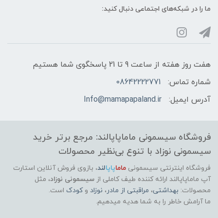
ما را در شبکه‌های اجتماعی دنبال کنید:
هفت روز هفته از ساعت 9 تا 21 پاسخگوی شما هستیم
شماره تماس:
08642222771
آدرس ایمیل:
Info@mamapapaland.ir
فروشگاه سیسمونی ماماپاپالند: مرجع برتر خرید
سیسمونی نوزاد با تنوع بی‌نظیر محصولات
فروشگاه اینترنتی سیسمونی
ماما
پاپا
لند
،
بازوی فروش آنلاین استارت
آپ ماماپاپالند
ارائه کننده طیف کاملی از
سیسمونی نوزاد
، مثل
محصولات:
بهداشتی
،
مراقبتی از مادر
،
نوزاد
و
کودک
است.
ما آرامش خاطر را به شما هدیه میدهیم.