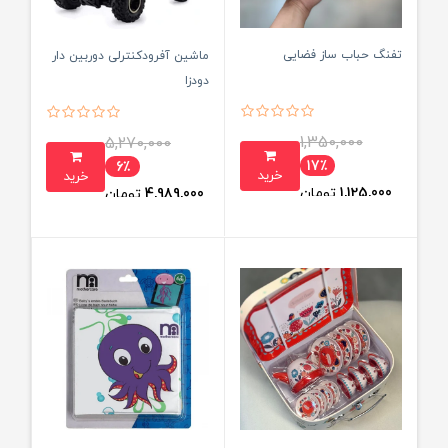
تفنگ حباب ساز فضایی
ماشین آفرودکنترلی دوربین دار
دودزا
1,350,000
5,270,000
17٪
6٪
خرید
خرید
1,125,000
تومان
4,989,000
تومان