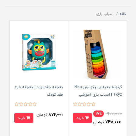
خانه
اسباب بازی
گردونه جعبه‌ای نیکو تویز Niko
جغجغه جغد نوزاد | جغجغه طرح
Toyz | اسباب بازی آموزشی
جغد کودک
نوزاد
900,000
17٪
872,000
تومان
خرید
خرید
748,000
تومان