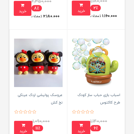
1,180,000
2,350,000
2٪
8٪
خرید
خرید
1,160,000
تومان
2,180,000
تومان
اسباب بازی حباب ساز کودک
عروسک پولیشی اردک عینکی
طرح کاکتوس
نخ کش
1,090,000
1,140,000
11٪
6٪
خرید
خرید