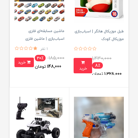
ماشین مسابقه‌ای فلزی
طبل موزیکال هانگر | اسباب‌بازی
اسباب‌بازی | ماشین فلزی
موزیکال کودک
اسپرت کودک دانه ای
1 نفر
185,000
1,430,000
20٪
خرید
8٪
148,000
تومان
خرید
1,328,000
تومان