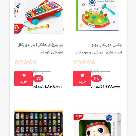
چکش موزیکال یونو |
بلز چرخ‌دار هانگر | بلز موزیکال
اسباب‌بازی آموزشی و موزیکال
آموزشی کودک
کودک
2,100,000
1,880,000
12٪
11٪
خرید
خرید
1,678,000
تومان
1,848,000
تومان