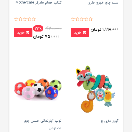
ست چای خوری فلزی
کتاب حمام مادرکر Mothercare
970,000
23٪
1,998,000
تومان
خرید
خرید
750,000
تومان
توپ آپارتمانی جنس چرم
آویز مارپیچ
مصنوعی