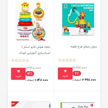
دوش حمام طرح قلعه
حلقه هوش فایو استار |
اسباب‌بازی آموزشی کودک
3,192,000
1,330,000
7٪
14٪
خرید
خرید
2,998,000
تومان
1,148,000
تومان