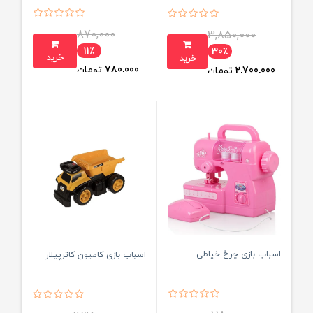
870,000
3,850,000
11٪
30٪
خرید
خرید
780,000
تومان
2,700,000
تومان
اسباب بازی چرخ خیاطی
اسباب بازی کامیون کاترپیلار