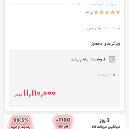
شیردوش برقی کیکابو مدل Caily
از 31
دسته :
شیردوش برقی
ویژگی‌های محصول
فروشنده: ماماپاپالند
ناموجود
11,110,000
تومان