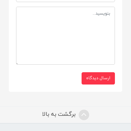
Caily
وزن
0.23 kg
ابعاد
L 15 x W 9.2 x H 22 cm
ارسال دیدگاه
سایز نمایشگر
L 3.7 x W 4.2 x H 15 cm
برگشت به بالا
سایز جعبه
L 36.5 x W 27.5 x H 14 cm