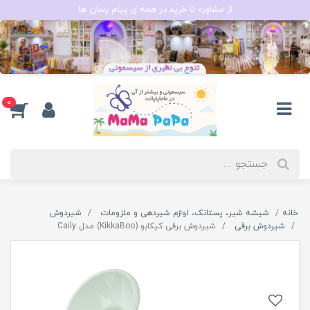
از مشاوره تا خرید در همه ی پیام رسان ها
0
خانه
شیشه شیر، پستانک، لوازم شیردهی و ملزومات
شیردوش
شیردوش برقی
شیردوش برقی کیکابو (KikkaBoo) مدل Caily