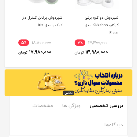
شیردوش دو کاره برقی
شیردوش پرتابل کنترل دار
شیرد
کیکابو Kikkaboo مدل
کیکابو مدل iris
مدل soneri
Eleos
5٪
18,800,000
3٪
14,300,000
4
17,980,000
13,980,000
مان
تومان
تومان
بررسی تخصصی
ویژگی ها
مشخصات
دیدگاه‌ها