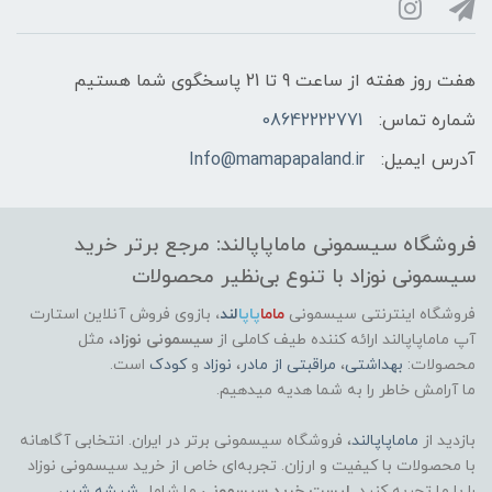
هفت روز هفته از ساعت 9 تا 21 پاسخگوی شما هستیم
شماره تماس:
08642222771
آدرس ایمیل:
Info@mamapapaland.ir
فروشگاه سیسمونی ماماپاپالند: مرجع برتر خرید
سیسمونی نوزاد با تنوع بی‌نظیر محصولات
فروشگاه اینترنتی سیسمونی
ماما
پاپا
لند
،
بازوی فروش آنلاین استارت
آپ ماماپاپالند
ارائه کننده طیف کاملی از
سیسمونی نوزاد
، مثل
محصولات:
بهداشتی
،
مراقبتی از مادر
،
نوزاد
و
کودک
است.
ما آرامش خاطر را به شما هدیه میدهیم.
بازدید از
ماماپاپالند
، فروشگاه سیسمونی برتر در ایران. انتخابی آگاهانه
با محصولات با کیفیت و ارزان. تجربه‌ای خاص از خرید سیسمونی نوزاد
را با ما تجربه کنید.
لیست خرید سیسمونی
ما شامل
شیشه شیر
،