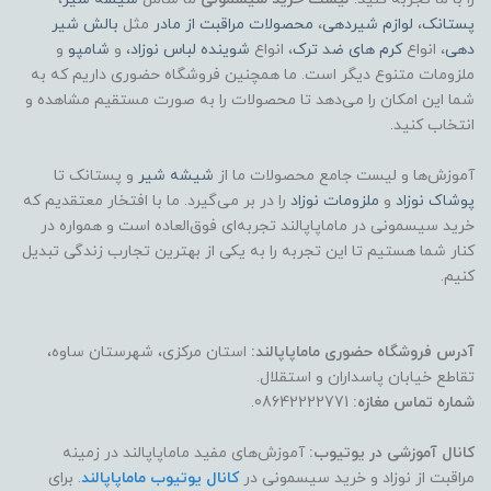
پستانک
،
لوازم شیردهی
،
محصولات مراقبت از مادر
مثل
بالش شیر
دهی
، انواع
کرم های ضد ترک
، انواع
شوینده لباس نوزاد
، و
شامپو
و
ملزومات متنوع دیگر است. ما همچنین فروشگاه حضوری داریم که به
شما این امکان را می‌دهد تا محصولات را به صورت مستقیم مشاهده و
انتخاب کنید.
آموزش‌ها و لیست جامع محصولات ما از
شیشه شیر
و پستانک تا
پوشاک
نوزاد
و
ملزومات نوزاد
را در بر می‌گیرد. ما با افتخار معتقدیم که
خرید سیسمونی در ماماپاپالند تجربه‌ای فوق‌العاده است و همواره در
کنار شما هستیم تا این تجربه را به یکی از بهترین تجارب زندگی تبدیل
کنیم.
آدرس فروشگاه حضوری ماماپاپالند:
استان مرکزی، شهرستان ساوه،
تقاطع خیابان پاسداران و استقلال.
شماره تماس مغازه:
08642222771.
کانال آموزشی در یوتیوب:
آموزش‌های مفید ماماپاپالند در زمینه
مراقبت از نوزاد و خرید سیسمونی در
کانال یوتیوب ماماپاپالند
. برای