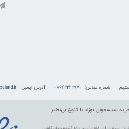
شماره تماس:
08642222771
آدرس ایمیل:
aland.ir
ید سیسمونی نوزاد با تنوع بی‌نظیر
این استارت آپ ماماپاپالند
ارائه کننده طیف کاملی