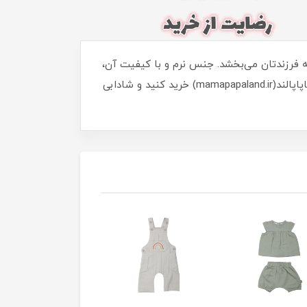
 به فرزندتان می‌بخشد. جنس نرم و با کیفیت آن،
راحتی را برای بازی و فعالیت‌های روزانه تضمین می‌کند. بهترین انتخاب برای ظاهری دلنشین و متفاوت! همین حالا از ماماپاپالند(mamapapaland.ir) خرید کنید و شادابی