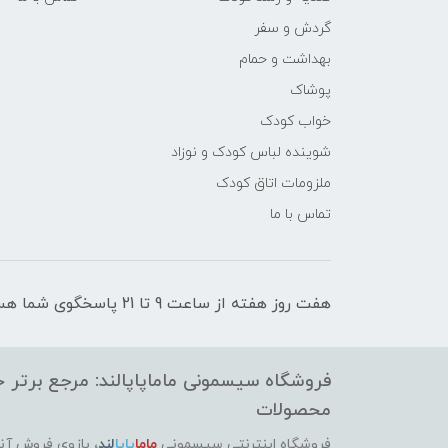
گردش و سفر
بهداشت و حمام
پوشاک
خواب کودک
شوینده لباس کودک و نوزاد
ملزومات اتاق کودک
تماس با ما
هفت روز هفته از ساعت 9 تا 21 پاسخگوی شما هستیم
فروشگاه سیسمونی ماماپاپالند: مرجع برتر خر
محصولات
فروشگاه اینترنتی سیسمونی
ماما
پاپا
لند
،
بازوی فروش آنل