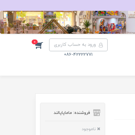
0
ورود به حساب کاربری
086-42222771
فروشنده: ماماپاپالند
ناموجود