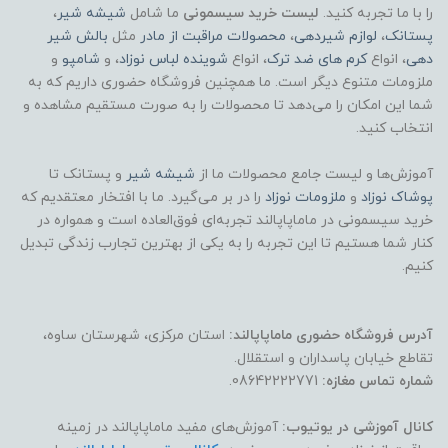
را با ما تجربه کنید.
لیست خرید سیسمونی
ما شامل
شیشه شیر
،
پستانک
،
لوازم شیردهی
،
محصولات مراقبت از مادر
مثل
بالش شیر
دهی
، انواع
کرم های ضد ترک
، انواع
شوینده لباس نوزاد
، و
شامپو
و
ملزومات متنوع دیگر است. ما همچنین فروشگاه حضوری داریم که به
شما این امکان را می‌دهد تا محصولات را به صورت مستقیم مشاهده و
انتخاب کنید.
آموزش‌ها و لیست جامع محصولات ما از
شیشه شیر
و پستانک تا
پوشاک
نوزاد
و
ملزومات نوزاد
را در بر می‌گیرد. ما با افتخار معتقدیم که
خرید سیسمونی در ماماپاپالند تجربه‌ای فوق‌العاده است و همواره در
کنار شما هستیم تا این تجربه را به یکی از بهترین تجارب زندگی تبدیل
کنیم.
آدرس فروشگاه حضوری ماماپاپالند:
استان مرکزی، شهرستان ساوه،
تقاطع خیابان پاسداران و استقلال.
شماره تماس مغازه:
08642222771.
کانال آموزشی در یوتیوب:
آموزش‌های مفید ماماپاپالند در زمینه