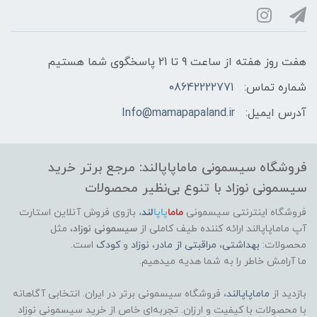
هفت روز هفته از ساعت 9 تا 21 پاسخگوی شما هستیم
شماره تماس:
08642222771
آدرس ایمیل:
Info@mamapapaland.ir
فروشگاه سیسمونی ماماپاپالند: مرجع برتر خرید
سیسمونی نوزاد با تنوع بی‌نظیر محصولات
فروشگاه اینترنتی سیسمونی
ماما
پاپا
لند
،
بازوی فروش آنلاین استارت
آپ ماماپاپالند
ارائه کننده طیف کاملی از
سیسمونی نوزاد
، مثل
محصولات:
بهداشتی
،
مراقبتی از مادر
،
نوزاد
و
کودک
است.
ما آرامش خاطر را به شما هدیه میدهیم.
بازدید از
ماماپاپالند
، فروشگاه سیسمونی برتر در ایران. انتخابی آگاهانه
با محصولات با کیفیت و ارزان. تجربه‌ای خاص از خرید سیسمونی نوزاد