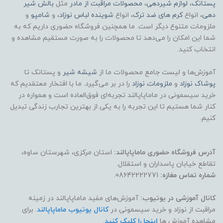
پستانک
،
لوازم شیردهی
،
محصولات مراقبت از مادر
مثل
بالش شیر
دهی
، انواع
کرم های ضد ترک
، انواع
شوینده لباس نوزاد
، و
شامپو
و
ملزومات متنوع دیگر است. ما همچنین فروشگاه حضوری داریم که به
شما این امکان را می‌دهد تا محصولات را به صورت مستقیم مشاهده و
انتخاب کنید.
آموزش‌ها و لیست جامع محصولات ما از
شیشه شیر
و پستانک تا
پوشاک
نوزاد
و
ملزومات نوزاد
را در بر می‌گیرد. ما با افتخار معتقدیم که
خرید سیسمونی در ماماپاپالند تجربه‌ای فوق‌العاده است و همواره در
کنار شما هستیم تا این تجربه را به یکی از بهترین تجارب زندگی تبدیل
کنیم.
آدرس فروشگاه حضوری ماماپاپالند:
استان مرکزی، شهرستان ساوه،
تقاطع خیابان پاسداران و استقلال.
شماره تماس مغازه:
08642222771.
کانال آموزشی در یوتیوب:
آموزش‌های مفید ماماپاپالند در زمینه
مراقبت از نوزاد و خرید سیسمونی در
کانال یوتیوب ماماپاپالند
. برای
مشاهده آموزش ها
اینجا را کلیک کنید
.