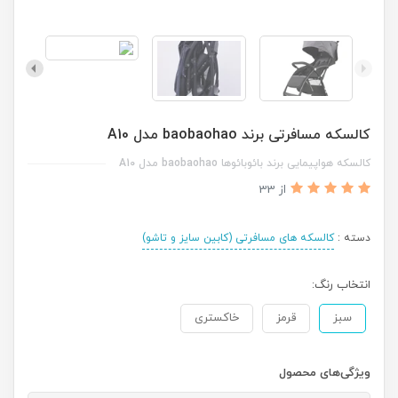
کالسکه مسافرتی برند baobaohao مدل A10
کالسکه هواپیمایی برند بائوبائوها baobaohao مدل A10
از 33
دسته :
کالسکه های مسافرتی (کابین سایز و تاشو)
انتخاب رنگ:
سبز
قرمز
خاکستری
ویژگی‌های محصول