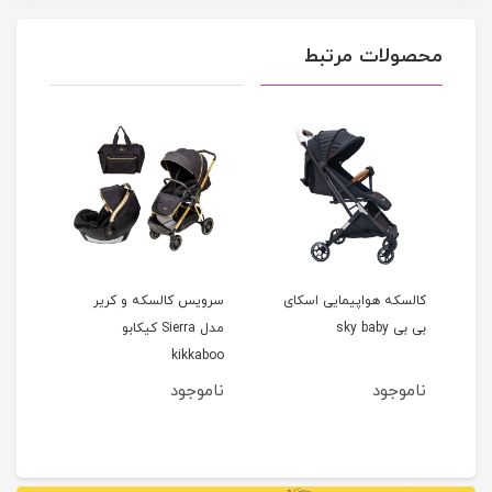
محصولات مرتبط
که دسته دو طرفه ch
کالسکه هواپیمایی اسکای
سرویس کالسکه و کریر
کالس
بی بی sky baby
مدل Sierra کیکابو
مادرشو ao
kikkaboo
ناموجود
ناموجود
نام