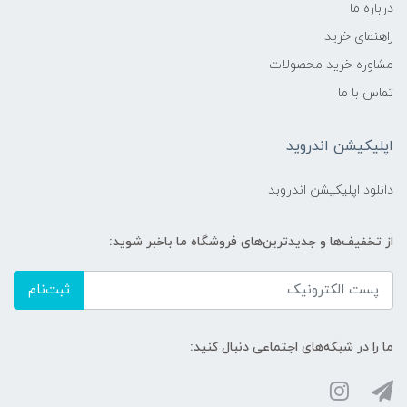
درباره ما
چرخ‌های عقب با ترمز دوبل برای ایمنی کامل
راهنمای خرید
مشاوره خرید محصولات
پشتی قابل تنظیم در چند حالت برای راحتی
کودک
تماس با ما
طراحی ارتفاع بالا (۵۶ سانتیمتر) برای دید بهتر
اپلیکیشن اندروید
و دوری از آلودگی سطحی
دانلود اپلیکیشن اندروبد
سیستم جذب ضربه سه‌بعدی (3D Stereo
Shock Absorber)
از تخفیف‌ها و جدیدترین‌های فروشگاه ما باخبر شوید:
دستگیره محافظ قابل جدا شدن برای راحتی
ثبت‌نام
بیشتر
ما را در شبکه‌های اجتماعی دنبال کنید: