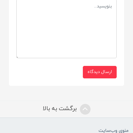
چین
وزن کالسکه
6.8 کیلوگرم
محدوده تحمل وزن
تا 15 کیلوگرم
ارسال دیدگاه
جنس فریم
آلومینیوم
برگشت به بالا
ابعاد در حالت باز
76*50*102Cm
منوی وب‌سایت