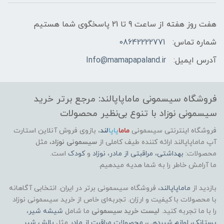
هفت روز هفته از ساعت 9 تا 21 پاسخگوی شما هستیم
شماره تماس:
08642222771
آدرس ایمیل:
Info@mamapapaland.ir
فروشگاه سیسمونی ماماپاپالند: مرجع برتر خرید
سیسمونی نوزاد با تنوع بی‌نظیر محصولات
فروشگاه اینترنتی سیسمونی
ماما
پاپا
لند
،
بازوی فروش آنلاین استارت
آپ ماماپاپالند
ارائه کننده طیف کاملی از
سیسمونی نوزاد
، مثل
محصولات:
بهداشتی
،
مراقبتی از مادر
،
نوزاد
و
کودک
است.
ما آرامش خاطر را به شما هدیه میدهیم.
بازدید از
ماماپاپالند
، فروشگاه سیسمونی برتر در ایران. انتخابی آگاهانه
با محصولات با کیفیت و ارزان. تجربه‌ای خاص از خرید سیسمونی نوزاد
را با ما تجربه کنید.
لیست خرید سیسمونی
ما شامل
شیشه شیر
،
پستانک
،
لوازم شیردهی
،
محصولات مراقبت از مادر
مثل
بالش شیر