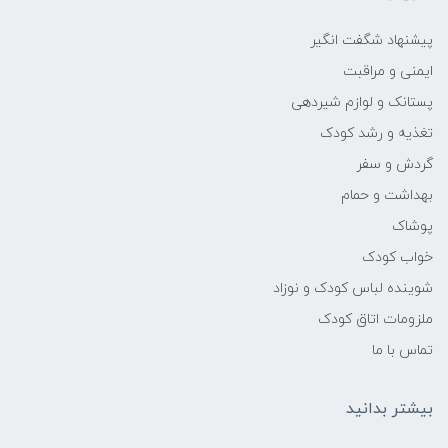
ابعاد در حالت بسته
پیشنهاد شگفت انگیر
42.5*25.5*65cm
ایمنی و مراقبت
پستانک و لوازم شیردهی
ویژگی ها
تغذیه و رشد کودک
گردش و سفر
بدنه مستحکم از جنس فلز برای دوام بیشتر
بهداشت و حمام
وزن سبک تنها ۶.۸ کیلوگرم
پوشاک
خواب کودک
قابلیت تاشوندگی آسان با یک دست
شوینده لباس کودک و نوزاد
ملزومات اتاق کودک
کمربند ایمنی پنج نقطه‌ای برای حفظ امنیت
کودک
تماس با ما
چرخ‌های جلو با قابلیت قفل شدن جهت ثبات
بیشتر بدانید
بیشتر