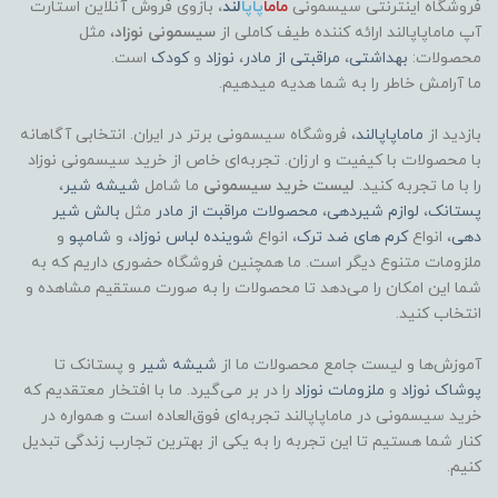
فروشگاه اینترنتی سیسمونی
ماما
پاپا
لند
،
بازوی فروش آنلاین استارت
آپ ماماپاپالند
ارائه کننده طیف کاملی از
سیسمونی نوزاد
، مثل
محصولات:
بهداشتی
،
مراقبتی از مادر
،
نوزاد
و
کودک
است.
ما آرامش خاطر را به شما هدیه میدهیم.
بازدید از
ماماپاپالند
، فروشگاه سیسمونی برتر در ایران. انتخابی آگاهانه
با محصولات با کیفیت و ارزان. تجربه‌ای خاص از خرید سیسمونی نوزاد
را با ما تجربه کنید.
لیست خرید سیسمونی
ما شامل
شیشه شیر
،
پستانک
،
لوازم شیردهی
،
محصولات مراقبت از مادر
مثل
بالش شیر
دهی
، انواع
کرم های ضد ترک
، انواع
شوینده لباس نوزاد
، و
شامپو
و
ملزومات متنوع دیگر است. ما همچنین فروشگاه حضوری داریم که به
شما این امکان را می‌دهد تا محصولات را به صورت مستقیم مشاهده و
انتخاب کنید.
آموزش‌ها و لیست جامع محصولات ما از
شیشه شیر
و پستانک تا
پوشاک
نوزاد
و
ملزومات نوزاد
را در بر می‌گیرد. ما با افتخار معتقدیم که
خرید سیسمونی در ماماپاپالند تجربه‌ای فوق‌العاده است و همواره در
کنار شما هستیم تا این تجربه را به یکی از بهترین تجارب زندگی تبدیل
کنیم.