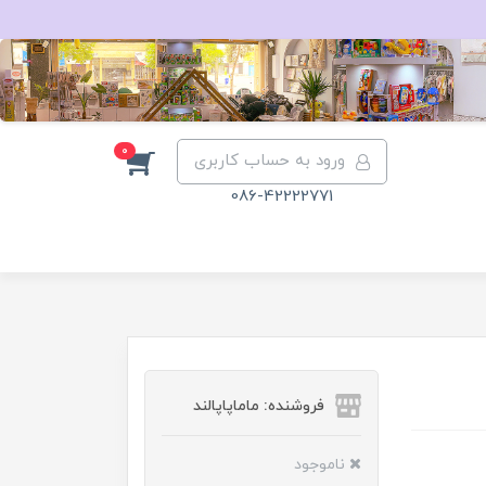
0
ورود به حساب کاربری
086-42222771
فروشنده: ماماپاپالند
ناموجود