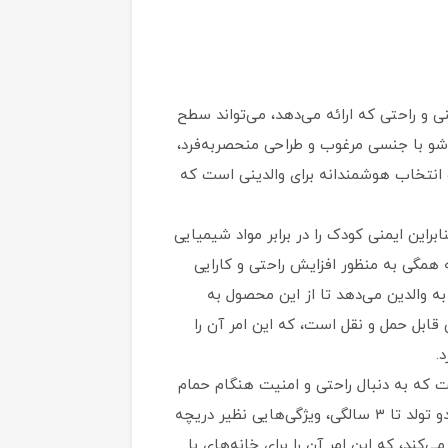
نی و راحتی که ارائه می‌دهد، می‌تواند سطح
 و امنیت کودک و والدین را به طور چشمگیری افزایش دهد. وان تاشو و میز تعویض جیکل مدل Jikel Ripple تاشو با جنسی مرغوب و طراحی منحصربه‌فرد،
 انتخاب هوشمندانه برای والدینی است که
تیک باکیفیت و مرغوب تولید شده و به گونه‌ای طراحی شده‌است که فاقد BPA بوده و بنابراین ایمنی کودک را در برابر مواد شیمیایی
 همگی به منظور افزایش راحتی و کارایی
 پوشش می‌دهد، که این امکان را به والدین می‌دهد تا از این محصول به
 قابل حمل و نقل است، که این امر آن را
.
ی برای والدینی است که به دنبال راحتی و امنیت هنگام حمام
کردن و تعویض لباس نوزادشان هستند. این وان، ساخته شده از پلاستیک باکیفیت و طراحی شده برای استفاده از بدو تولد تا ۳ سالگی، ویژگی‌هایی نظیر دریچه
بودن، فضای کمی را اشغال می‌کند، که این امر آن را برای خانه‌های با