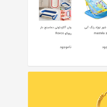
شور نوزاد رنگ آبی
وان آکاردئونی دماسنج دار
mas
رووکو Rovco
جود
ناموجود