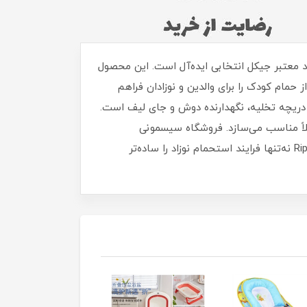
ان نوزاد کامل و کاربردی برای لیست سیسمونی خود هستید، وان ایستاده حمام کودک Jikel Ripple از برند معتبر جیکل انتخابی ایده‌آل است. این محصول
مام کودک را برای والدین و نوزادان فراهم
 دریچه تخلیه، نگهدارنده دوش و جای لیف است.
ملاً مناسب می‌سازد. فروشگاه سیسمونی
ماماپاپالند این وان حمام ایستاده را به عنوان یکی از برترین گزینه‌ها در میان محصولات بهداشتی نوزاد ارائه می‌دهد. Ripple نه‌تنها فرایند استحمام نوزاد را ساده‌تر