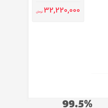
32,220,000
تومان