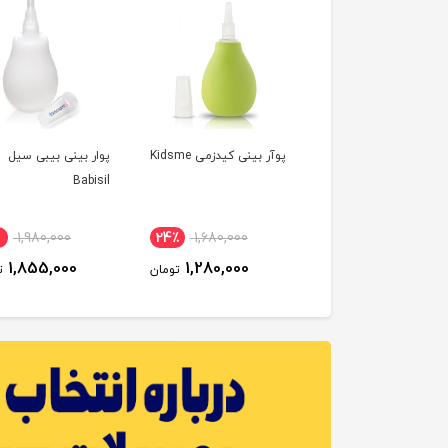
ست مانیکور نوزاد 6 تکه
پوآر بینی کیدزمی Kidsme
پوار بینی بیبی سیل
کس ODOX
Babisil
1,980,000
24٪
1,680,000
21٪
2,680,000
1,855,000
1,280,000
2,128,000
تومان
تومان
ت