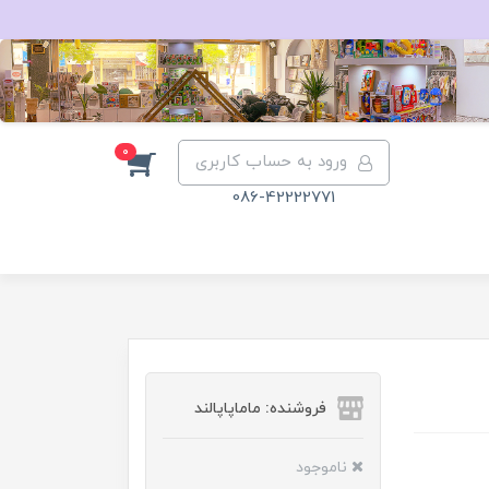
0
ورود به حساب کاربری
086-42222771
فروشنده: ماماپاپالند
ناموجود