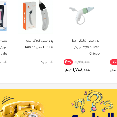
پوار بینی شلنگی مدل
پوار بینی کودک لبتو
PhysioClean چیکو
LEBTO مدل Nasino
صورتی
 baby
Chicco
ناموجود
نامو
43٪
2,990,000
7٪
1,708,000
ومان
تومان