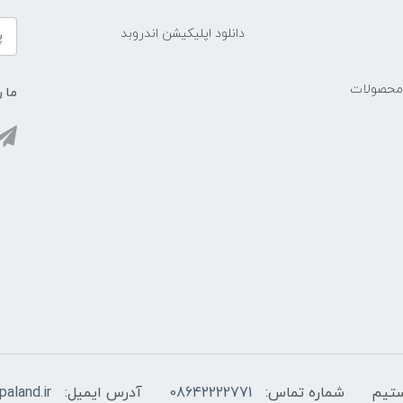
دانلود اپلیکیشن اندروبد
 محصولات
ما ر
شماره تماس:
08642222771
آدرس ایمیل:
aland.ir