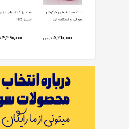
سبد خرگوش صورتی
ست سبد قیطان خرگوش
سبد بزرگ اسباب بازی
صورتی و نسکافه ای
ایسیز isiz
4,390,000
5,310,000
5,310,000
تومان
تومان
ت