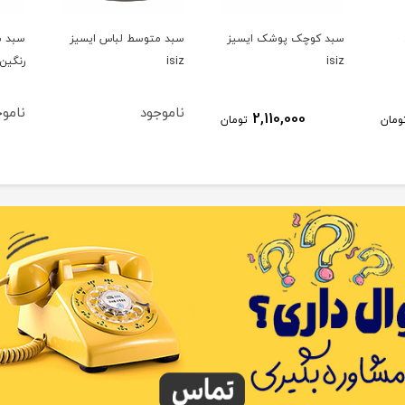
سبد کوچک پوشک ایسیز
سبد متوسط لباس ایسیز
سبد م
isiz
isiz
رنگین ک
ناموجود
نامو
2,110,000
ومان
تومان