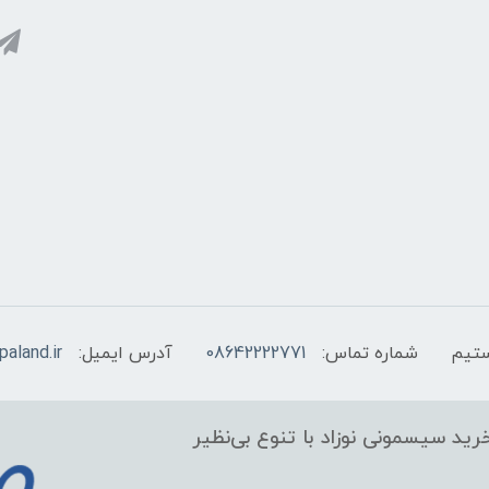
شماره تماس:
08642222771
آدرس ایمیل:
aland.ir
ید سیسمونی نوزاد با تنوع بی‌نظیر