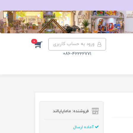
0
ورود به حساب کاربری
086-42222771
فروشنده: ماماپاپالند
آماده ارسال