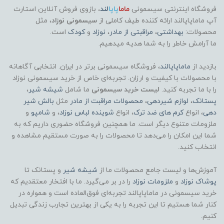
فروشگاه اینترنتی سیسمونی
ماما
پاپا
لند
،
بازوی فروش آنلاین استارت
آپ ماماپاپالند
ارائه کننده طیف کاملی از
سیسمونی نوزاد
، مثل
محصولات:
بهداشتی
،
مراقبتی از مادر
،
نوزاد
و
کودک
است.
ما آرامش خاطر را به شما هدیه میدهیم.
بازدید از
ماماپاپالند
، فروشگاه سیسمونی برتر در ایران. انتخابی آگاهانه
با محصولات با کیفیت و ارزان. تجربه‌ای خاص از خرید سیسمونی نوزاد
را با ما تجربه کنید.
لیست خرید سیسمونی
ما شامل
شیشه شیر
،
پستانک
،
لوازم شیردهی
،
محصولات مراقبت از مادر
مثل
بالش شیر
دهی
، انواع
کرم های ضد ترک
، انواع
شوینده لباس نوزاد
، و
شامپو
و
ملزومات متنوع دیگر است. ما همچنین فروشگاه حضوری داریم که به
شما این امکان را می‌دهد تا محصولات را به صورت مستقیم مشاهده و
انتخاب کنید.
آموزش‌ها و لیست جامع محصولات ما از
شیشه شیر
و پستانک تا
پوشاک
نوزاد
و
ملزومات نوزاد
را در بر می‌گیرد. ما با افتخار معتقدیم که
خرید سیسمونی در ماماپاپالند تجربه‌ای فوق‌العاده است و همواره در
کنار شما هستیم تا این تجربه را به یکی از بهترین تجارب زندگی تبدیل
کنیم.