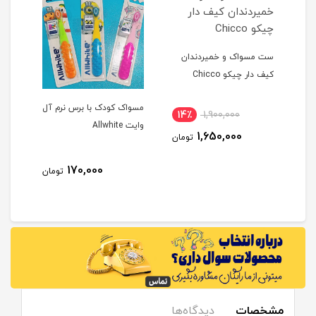
ست مسواک و خمیردندان
کیف دار چیکو Chicco
مسواک کودک با برس نرم آل
مسوا
14٪
1,900,000
وایت Allwhite
یومامی
1,650,000
تومان
170,000
مان
تومان
مشخصات
دیدگاه‌ها